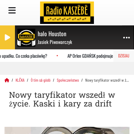
halo Houston
Jasiek Piwowarczyk
 upadku. Co czeka placówkę?
AP Orlen GDAŃSK podejmuje Uniwersytet Jag
DZISIAJ
KLËKA
Ò tim sã gôdô
Społeczeństwo
Nowy taryfikator wszedł w życie. Kaski i kary za drift
Nowy taryfikator wszedł w
życie. Kaski i kary za drift