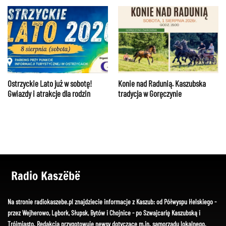
Konie nad Radunią. Kaszubska
Ostrzyckie Lato już w sobotę!
tradycja w Goręczynie
Gwiazdy i atrakcje dla rodzin
Radio Kaszëbë
Na stronie radiokaszebe.pl znajdziecie informacje z Kaszub: od Półwyspu Helskiego -
przez Wejherowo, Lębork, Słupsk, Bytów i Chojnice - po Szwajcarię Kaszubską i
Trójmiasto. Redakcja przygotowuje newsy dotyczące m.in. samorządu lokalnego,