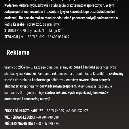
wydarzeń kulturalnych, zdrowia i stylu życia oraz tematów społecznych, w tym
związanych z zachowaniem i rozwojem języka kaszubskiego oraz świadomości
etnicznej. Na portalu można również odsłuchać podcasty audycji emitowanych w
Radiu Kaszëbë i sprawdzić, co graliśmy.
STUDIO
| 81-229 Gdynia, ul. Mireckiego 12
REDAKCJA
| tel. +58 71 81 929, +48 605 952 922
Reklama
Gramy od
2004
roku. Każdego dnia docieramy do
ponad 1 miliona
potencjalnych
słuchaczy na
Pomorzu
. Kampania reklamowa na antenie Radia Kaszëbë to
skuteczny
sposób dotarcia do
konkretnego
odbiorcy.
Jesteśmy zawsze blisko naszych
słuchaczy
. Dysponujemy
doświadczonym zespołem
, który doradzi i zaplanuje
kampanię. Oferujemy emisję
spotów reklamowych
,
organizację konkursów
antenowych
i
sponsoring audycji
.
PUCK-TRÓJMIASTO-KARTUZY
| +58 71 72 995, +48 605 637 277
WEJHEROWO-LĘBORK
| +48 784 480 588
KOŚCIERZYNA-BYTÓW
| +48 505 029 974