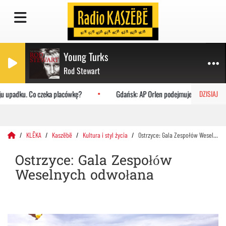
Young Turks
Rod Stewart
 upadku. Co czeka placówkę?
Gdańsk: AP Orlen podejmuje Uniwersytet Ja
DZISIAJ
KLËKA
Kaszëbë
Kultura i styl życia
Ostrzyce: Gala Zespołów Weselnych odwołana
Ostrzyce: Gala Zespołów
Weselnych odwołana