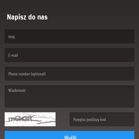
Napisz do nas
(First name is required )
(Email is required. )
(Message is required. )
(Invalid Captcha. )
Wyślij