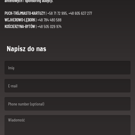
antenowych
i
sponsoring audycji
.
PUCK-TRÓJMIASTO-KARTUZY
| +58 71 72 995, +48 605 637 277
WEJHEROWO-LĘBORK
| +48 784 480 588
KOŚCIERZYNA-BYTÓW
| +48 505 029 974
Napisz do nas
(First name is required )
(Email is required. )