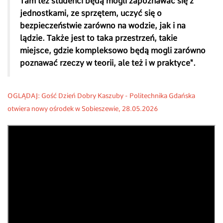
Tam też studenci będą mogli zapoznawać się z
jednostkami, ze sprzętem, uczyć się o
bezpieczeństwie zarówno na wodzie, jak i na
lądzie. Także jest to taka przestrzeń, takie
miejsce, gdzie kompleksowo będą mogli zarówno
poznawać rzeczy w teorii, ale też i w praktyce".
OGLĄDAJ: Gość Dzień Dobry Kaszuby - Politechnika Gdańska
otwiera nowy ośrodek w Sobieszewie, 28
.05.2026