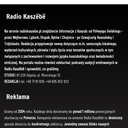
Radio Kaszëbë
Na stronie radiokaszebe.pl znajdziecie informacje z Kaszub: od Półwyspu Helskiego -
przez Wejherowo, Lębork, Słupsk, Bytów i Chojnice - po Szwajcarię Kaszubską i
Trójmiasto. Redakcja przygotowuje newsy dotyczące m.in. samorządu lokalnego,
wydarzeń kulturalnych, zdrowia i stylu życia oraz tematów społecznych, w tym
związanych z zachowaniem i rozwojem języka kaszubskiego oraz świadomości
etnicznej. Na portalu można również odsłuchać podcasty audycji emitowanych w
Radiu Kaszëbë i sprawdzić, co graliśmy.
STUDIO
| 81-229 Gdynia, ul. Mireckiego 12
REDAKCJA
| tel. +58 71 81 929, +48 605 952 922
Reklama
Gramy od
2004
roku. Każdego dnia docieramy do
ponad 1 miliona
potencjalnych
słuchaczy na
Pomorzu
. Kampania reklamowa na antenie Radia Kaszëbë to
skuteczny
sposób dotarcia do
konkretnego
odbiorcy.
Jesteśmy zawsze blisko naszych