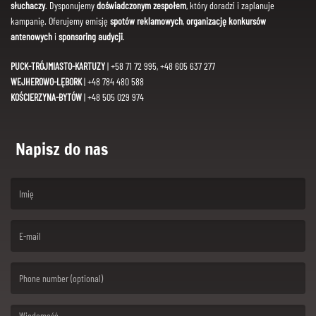
słuchaczy
. Dysponujemy
doświadczonym zespołem
, który doradzi i zaplanuje
kampanię. Oferujemy emisję
spotów reklamowych
,
organizację konkursów
antenowych
i
sponsoring audycji
.
PUCK-TRÓJMIASTO-KARTUZY
| +58 71 72 995, +48 605 637 277
WEJHEROWO-LĘBORK
| +48 784 480 588
KOŚCIERZYNA-BYTÓW
| +48 505 029 974
Napisz do nas
(First name is required )
(Email is required. )