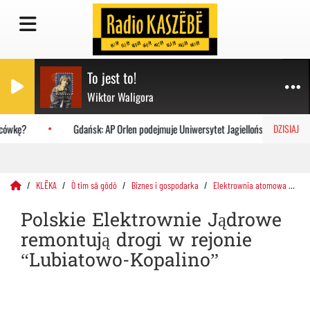
To jest to!
Wiktor Waligora
cówkę?
Gdańsk: AP Orlen podejmuje Uniwersytet Jagielloński
DZISIAJ
KLËKA
Ò tim sã gôdô
Biznes i gospodarka
Elektrownia atomowa
Po
Polskie Elektrownie Jądrowe
remontują drogi w rejonie
“Lubiatowo-Kopalino”