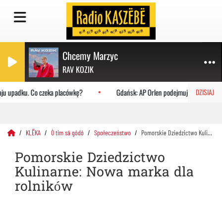
Chcemy Marzyc
RAV KOZIK
ju upadku. Co czeka placówkę?
Gdańsk: AP Orlen podejmuje Uniwersytet J
DZISIAJ
KLËKA
Ò tim sã gôdô
Społeczeństwo
Pomorskie Dziedzictwo Kulinarne: Nowa marka dla rolników
Pomorskie Dziedzictwo
Kulinarne: Nowa marka dla
rolników