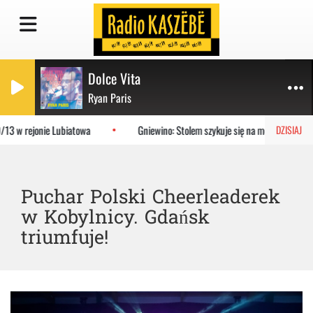
Dolce Vita
Ryan Paris
3 w rejonie Lubiatowa
Gniewino: Stolem szykuje się na mecz z KP Staro
DZISIAJ
Puchar Polski Cheerleaderek
w Kobylnicy. Gdańsk
triumfuje!