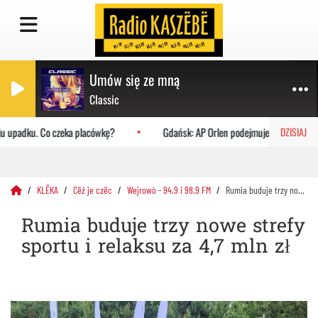
Umów się ze mną
Classic
u upadku. Co czeka placówkę?
Gdańsk: AP Orlen podejmuje Uniwersytet Ja
DZISIAJ
KLËKA
Cëż je czëc
Wejrowò - 94.9 i 98.9 FM
Rumia buduje trzy nowe strefy sportu i relaksu za 4,7 mln zł
Rumia buduje trzy nowe strefy
sportu i relaksu za 4,7 mln zł