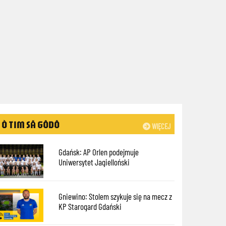
Ò TIM SÃ GÔDÔ
WIĘCEJ
Gdańsk: AP Orlen podejmuje
Uniwersytet Jagielloński
Gniewino: Stolem szykuje się na mecz z
KP Starogard Gdański