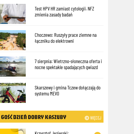
Test HPV HR zamiast cytologii. NFZ
zmienia zasady badań
Choczewo: Ruszyły prace ziemne na
łączniku do elektrowni
7 sierpnia: Wietrzno-słoneczna oferta i
nocne spektakle spadających gwiazd
Skarszewy i gmina Tczew dołączają do
systemu MEVO
GOŚĆ DZIEŃ DOBRY KASZUBY
WIĘCEJ
Krzysztof Jezierski: