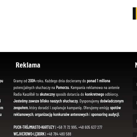
Reklama
pu
Gramy od
2004
roku. Każdego dnia docieramy do
ponad 1 miliona
potencjalnych słuchaczy na
Pomorzu
. Kampania reklamowa na antenie
(Fi
Radia Kaszëbë to
skuteczny
sposób dotarcia do
konkretnego
odbiorcy.
i
Jesteśmy zawsze blisko naszych słuchaczy
. Dysponujemy
doświadczonym
em
zespołem
, który doradzi i zaplanuje kampanię. Oferujemy emisję
spotów
(Em
u
reklamowych
,
organizację konkursów antenowych
i
sponsoring audycji
.
PUCK-TRÓJMIASTO-KARTUZY
| +58 71 72 995, +48 605 637 277
WEJHEROWO-LĘBORK
| +48 784 480 588