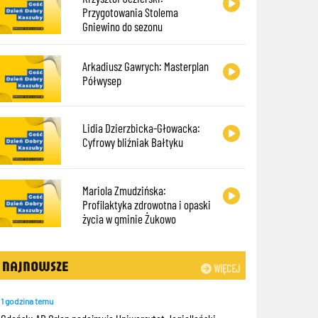
Przygotowania Stolema
Gniewino do sezonu
Arkadiusz Gawrych: Masterplan
Półwysep
Lidia Dzierzbicka-Głowacka:
Cyfrowy bliźniak Bałtyku
Mariola Zmudzińska:
Profilaktyka zdrowotna i opaski
życia w gminie Żukowo
NAJNOWSZE
WIĘCEJ
1 godzina temu