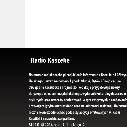
Radio Kaszëbë
Na stronie radiokaszebe.pl znajdziecie informacje z Kaszub: od Półwys
Helskiego - przez Wejherowo, Lębork, Słupsk, Bytów i Chojnice - po
Szwajcarię Kaszubską i Trójmiasto. Redakcja przygotowuje newsy
dotyczące m.in. samorządu lokalnego, wydarzeń kulturalnych, zdrowia 
stylu życia oraz tematów społecznych, w tym związanych z zachowani
i rozwojem języka kaszubskiego oraz świadomości etnicznej. Na portal
można również odsłuchać podcasty audycji emitowanych w Radiu
Kaszëbë i sprawdzić, co graliśmy.
STUDIO
| 81-229 Gdynia, ul. Mireckiego 12