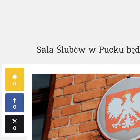
Sala Ślubów w Pucku będz
0
0
0