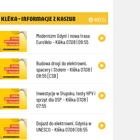
KLËKA - INFORMACJE Z KASZUB
WIĘCEJ
Modernizm Gdyni i nowa trasa
EuroVelo – Klëka 07.08 | 09:55
Budowa drogi do elektrowni,
spacery i Stolem – Klëka 07.08 |
08:55 [CSB]
Inwestycje w Słupsku, testy HPV i
sprzęt dla OSP – Klëka 07.08 |
07:55
Dojazd do elektrowni, Gdynia w
UNESCO – Klëka 07.08 | 06:55