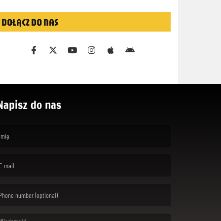
DOŁĄCZ DO NAS
Napisz do nas
rst name is required )
ail is required. )