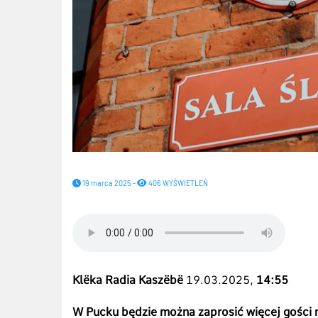
19 marca 2025 -
406 WYŚWIETLEŃ
Klëka Radia Kaszëbë
19.03.2025,
14:55
W Pucku będzie można zaprosić więcej gości n