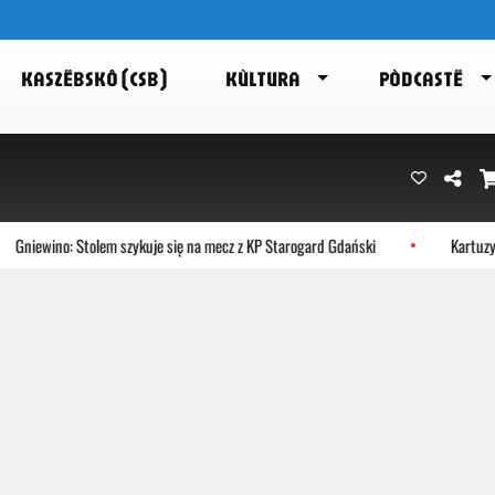
KASZËBSKÔ (CSB)
KÙLTURA
PÒDCASTË
wino: Stolem szykuje się na mecz z KP Starogard Gdański
Kartuzy: bezp