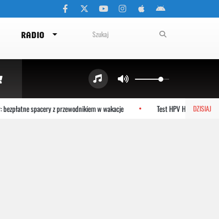
RADIO
łatne spacery z przewodnikiem w wakacje
Test HPV HR zamiast cytologii
DZISIAJ