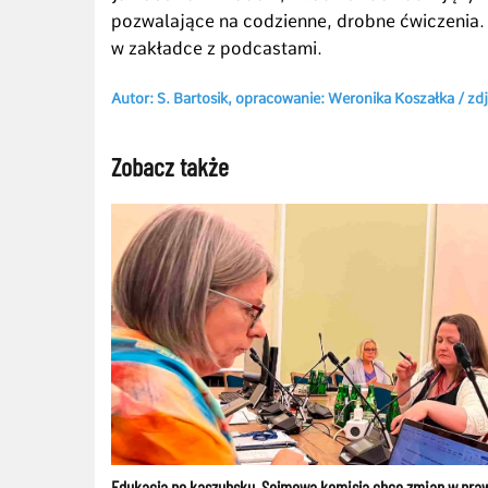
pozwalające na codzienne, drobne ćwiczenia.
w zakładce z podcastami.
Autor: S. Bartosik, opracowanie: Weronika Koszałka / zd
Zobacz także
Edukacja po kaszubsku. Sejmowa komisja chce zmian w pra