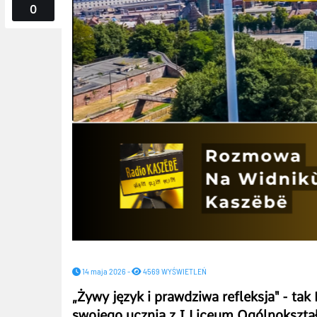
0
14 maja 2026 -
4569 WYŚWIETLEŃ
„Żywy język i prawdziwa refleksja" - ta
swojego ucznia z I Liceum Ogólnokszt