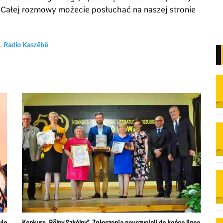
 Całej rozmowy możecie posłuchać na naszej stronie
j. Radio Kaszëbë
wie
Konkurs „Bëlny Szkólny”. Zgłoszenia nauczycieli do końca lipca