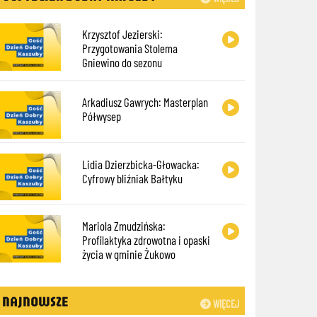
Krzysztof Jezierski:
Przygotowania Stolema
Gniewino do sezonu
Arkadiusz Gawrych: Masterplan
Półwysep
Lidia Dzierzbicka-Głowacka:
Cyfrowy bliźniak Bałtyku
Mariola Zmudzińska:
Profilaktyka zdrowotna i opaski
życia w gminie Żukowo
NAJNOWSZE
WIĘCEJ