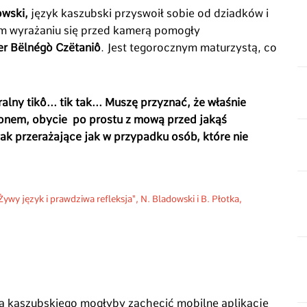
wski,
język kaszubski przyswoił sobie od dziadków i
ym wyrażaniu się przed kamerą pomogły
r Bëlnégò Czëtaniô
. Jest tegorocznym maturzystą, co
alny tikô... tik tak... Muszę przyznać, że właśnie
ofonem, obycie po prostu z mową przed jakąś
 tak przerażające jak w przypadku osób, które nie
Żywy język i prawdziwa refleksja", N. Bladowski i B. Płotka,
ka kaszubskiego mogłyby zachęcić mobilne aplikacje