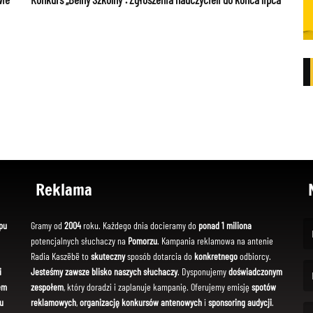
Reklama
pu
Gramy od
2004
roku. Każdego dnia docieramy do
ponad 1 miliona
potencjalnych słuchaczy na
Pomorzu
. Kampania reklamowa na antenie
(Fi
Radia Kaszëbë to
skuteczny
sposób dotarcia do
konkretnego
odbiorcy.
i
Jesteśmy zawsze blisko naszych słuchaczy
. Dysponujemy
doświadczonym
em
zespołem
, który doradzi i zaplanuje kampanię. Oferujemy emisję
spotów
(Em
u
reklamowych
,
organizację konkursów antenowych
i
sponsoring audycji
.