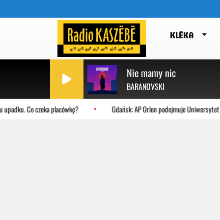
KLËKA
Nie mamy nic
BARANOVSKI
dku. Co czeka placówkę?
Gdańsk: AP Orlen podejmuje Uniwersytet Jagiell