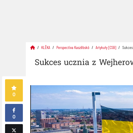
KLËKA
Perspectiva Kaszëbskô
Artykuły [CSB]
Sukces
Sukces ucznia z Wejher
0
0