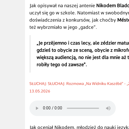
Jak opisywał na naszej antenie
Nikodem Blado
uczył się go w szkole. Natomiast w swobodn
doświadczenia z konkursów, jak choćby
Méste
też wybrzmiało w jego
„
gadce”.
„Je przëjemno i czas lecy, ale zédzier matur
gdzieś to obycie ze sceną, obycie z mikr
większą audiencją, no nie jest dla mnie aż
robiły tego od zawsze".
SŁUCHAJ:
SŁUCHAJ:
Rozmowa „Na Widniku Kaszëbë"
-
„
13.05.2026
Jak oceniał Nikodem, młodzież do nauki języ