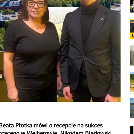
k Beata Płotka mówi o recepcie na sukces
ałcącego w Wejherowie. Nikodem Bladowski