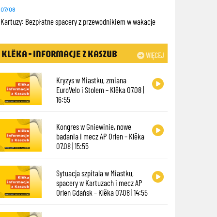
07/08
Kartuzy: Bezpłatne spacery z przewodnikiem w wakacje
KLËKA - INFORMACJE Z KASZUB
WIĘCEJ
Kryzys w Miastku, zmiana
EuroVelo i Stolem – Klëka 07.08 |
16:55
Kongres w Gniewinie, nowe
badania i mecz AP Orlen – Klëka
07.08 | 15:55
Sytuacja szpitala w Miastku,
spacery w Kartuzach i mecz AP
Orlen Gdańsk – Klëka 07.08 | 14:55