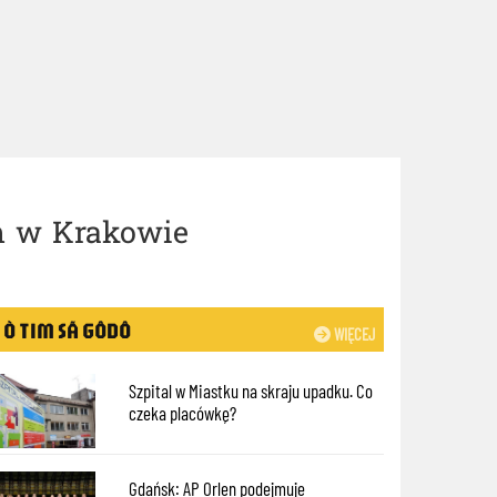
m w Krakowie
Ò TIM SÃ GÔDÔ
WIĘCEJ
Szpital w Miastku na skraju upadku. Co
czeka placówkę?
Gdańsk: AP Orlen podejmuje