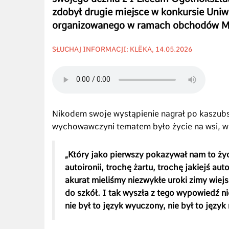
zdobył drugie miejsce w konkursie Uniw
organizowanego w ramach obchodów Mi
SŁUCHAJ INFORMACJI: KLËKA, 14.05.2026
Nikodem swoje wystąpienie nagrał po kaszubsk
wychowawczyni tematem było życie na wsi, wi
„Który jako pierwszy pokazywał nam to ży
autoironii, trochę żartu, trochę jakiejś au
akurat mieliśmy niezwykłe uroki zimy wiej
do szkół. I tak wyszła z tego wypowiedź n
nie był to język wyuczony, nie był to język