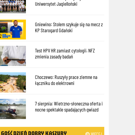
Uniwersytet Jagielloński
Gniewino: Stolem szykuje się na mecz z
KP Starogard Gdański
Test HPV HR zamiast cytologii. NFZ
zmienia zasady badań
Choczewo: Ruszyły prace ziemne na
łączniku do elektrowni
7 sierpnia: Wietrzno-słoneczna oferta i
nocne spektakle spadających gwiazd
GOŚĆ DZIEŃ DOBRY KASZUBY
WIĘCEJ