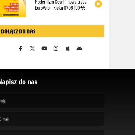
Modernizm Gdyni i nowa trasa
EuroVelo – Klëka 07.08 | 09:55
DOŁĄCZ DO NAS
Napisz do nas
rst name is required )
ail is required. )