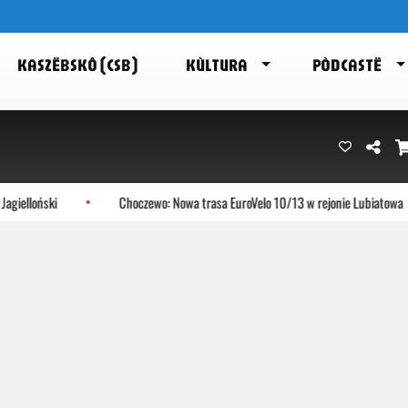
KASZËBSKÔ (CSB)
KÙLTURA
PÒDCASTË
oński
Choczewo: Nowa trasa EuroVelo 10/13 w rejonie Lubiatowa