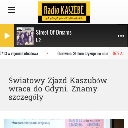
Street Of Dreams
U2
13 w rejonie Lubiatowa
Gniewino: Stolem szykuje się na mecz z KP Star
DZISIAJ
Światowy Zjazd Kaszubów
wraca do Gdyni. Znamy
szczegóły