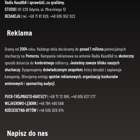
Radiu Kaszëbë i sprawdzić, co graliśmy.
STUDIO
| 81-229 Gdynia, ul. Mireckiego 12
REDAKCJA
| tel. +58 71 81 929, +48 605 952 922
Reklama
Gramy od
2004
roku. Każdego dnia docieramy do
ponad 1 miliona
potencjalnych
słuchaczy na
Pomorzu
. Kampania reklamowa na antenie Radia Kaszëbë to
skuteczny
sposób dotarcia do
konkretnego
odbiorcy.
Jesteśmy zawsze blisko naszych
słuchaczy
. Dysponujemy
doświadczonym zespołem
, który doradzi i zaplanuje
kampanię. Oferujemy emisję
spotów reklamowych
,
organizację konkursów
antenowych
i
sponsoring audycji
.
PUCK-TRÓJMIASTO-KARTUZY
| +58 71 72 995, +48 605 637 277
WEJHEROWO-LĘBORK
| +48 784 480 588
KOŚCIERZYNA-BYTÓW
| +48 505 029 974
Napisz do nas