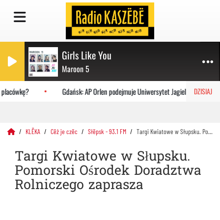
Girls Like You
Maroon 5
placówkę?
Gdańsk: AP Orlen podejmuje Uniwersytet Jagielloński
DZISIAJ
KLËKA
Cëż je czëc
Słëpsk - 93.1 FM
Targi Kwiatowe w Słupsku. Pomorski Ośrodek Doradztwa Rolniczego zaprasza
Targi Kwiatowe w Słupsku.
Pomorski Ośrodek Doradztwa
Rolniczego zaprasza