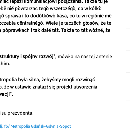
miec lepszi kòmùnikacjowi pòłączenia. Także tu je
ebë nié pòwtarzac tegò wszëtczégò, co w kółkò
lgô sprawa i to dodôtkòwò kasa, co tu w regiónie më
szczebla cëntralnégò. Wiele je taczëch głosów, że te
 pòprawkach i tak dalé téż. Także to téż wôżné, że
truktury i spójny rozwój",
mówiła na naszej antenie
chim.
tropolia była silna, żebyśmy mogli rozwinąć
, że w ustawie znalazł się projekt utworzenia
acji”.
pisu prezydenta.
zdj. fb/ Metropolia Gdańsk-Gdynia-Sopot