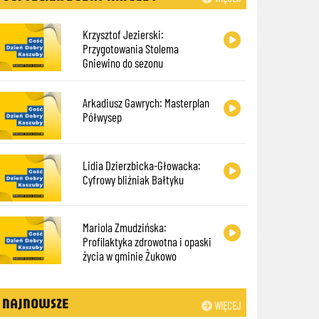
Krzysztof Jezierski:
Przygotowania Stolema
Gniewino do sezonu
Arkadiusz Gawrych: Masterplan
Półwysep
Lidia Dzierzbicka-Głowacka:
Cyfrowy bliźniak Bałtyku
Mariola Zmudzińska:
Profilaktyka zdrowotna i opaski
życia w gminie Żukowo
NAJNOWSZE
WIĘCEJ