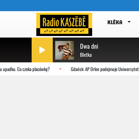
KLËKA
Dwa dni
Bletka
dku. Co czeka placówkę?
Gdańsk: AP Orlen podejmuje Uniwersytet Jagiell