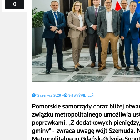
0
12 czerwca 2026 -
941 WYŚWIETLEŃ
Pomorskie samorządy coraz bliżej otwa
związku metropolitalnego umożliwia ust
poprawkami.
„
Z dodatkowych pieniędzy, 
gminy" - zwraca uwagę wójt Szemuda. 
Metropolitalnego Gdańsk-Gdynia-Sopot