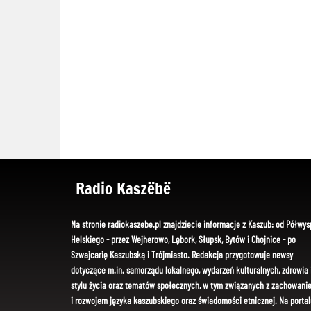
Radio Kaszëbë
Na stronie radiokaszebe.pl znajdziecie informacje z Kaszub: od Półwys
Helskiego - przez Wejherowo, Lębork, Słupsk, Bytów i Chojnice - po
Szwajcarię Kaszubską i Trójmiasto. Redakcja przygotowuje newsy
dotyczące m.in. samorządu lokalnego, wydarzeń kulturalnych, zdrowia 
stylu życia oraz tematów społecznych, w tym związanych z zachowani
i rozwojem języka kaszubskiego oraz świadomości etnicznej. Na portal