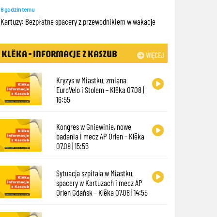
8 godzin temu
Kartuzy: Bezpłatne spacery z przewodnikiem w wakacje
KLËKA - INFORMACJE Z KASZUB
WIĘCEJ
Kryzys w Miastku, zmiana
EuroVelo i Stolem – Klëka 07.08 |
16:55
Kongres w Gniewinie, nowe
badania i mecz AP Orlen – Klëka
07.08 | 15:55
Sytuacja szpitala w Miastku,
spacery w Kartuzach i mecz AP
Orlen Gdańsk – Klëka 07.08 | 14:55