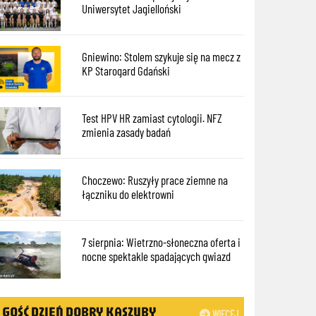
Uniwersytet Jagielloński
Gniewino: Stolem szykuje się na mecz z
KP Starogard Gdański
Test HPV HR zamiast cytologii. NFZ
zmienia zasady badań
Choczewo: Ruszyły prace ziemne na
łączniku do elektrowni
7 sierpnia: Wietrzno-słoneczna oferta i
nocne spektakle spadających gwiazd
GOŚĆ DZIEŃ DOBRY KASZUBY
WIĘCEJ