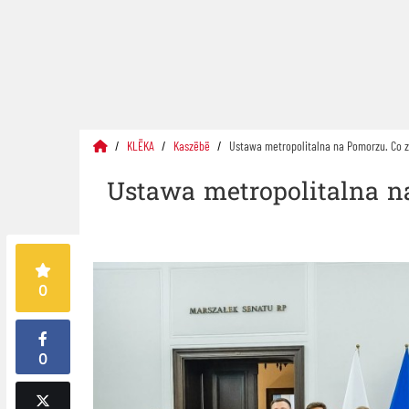
KLËKA
Kaszëbë
Ustawa metropolitalna na Pomorzu. Co 
Ustawa metropolitalna n
0
0