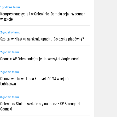
1 godzina temu
Kongres nauczycieli w Gniewinie. Demokracja i szacunek
w szkole
2 godziny temu
Szpital w Miastku na skraju upadku. Co czeka placówkę?
7 godzin temu
Gdańsk: AP Orlen podejmuje Uniwersytet Jagielloński
7 godzin temu
Choczewo: Nowa trasa EuroVelo 10/13 w rejonie
Lubiatowa
8 godzin temu
Gniewino: Stolem szykuje się na mecz z KP Starogard
Gdański