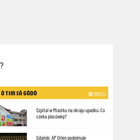
?
Ò TIM SÃ GÔDÔ
WIĘCEJ
Szpital w Miastku na skraju upadku. Co
czeka placówkę?
Gdańsk: AP Orlen podejmuje