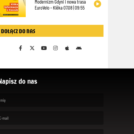
Modernizm Gdyni i nowa trasa
EuroVelo – Klëka 07.08 | 09:55
DOŁĄCZ DO NAS
Napisz do nas
rst name is required )
ail is required. )