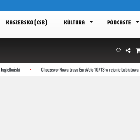
KASZËBSKÔ (CSB)
KÙLTURA
PÒDCASTË
oński
Choczewo: Nowa trasa EuroVelo 10/13 w rejonie Lubiatowa