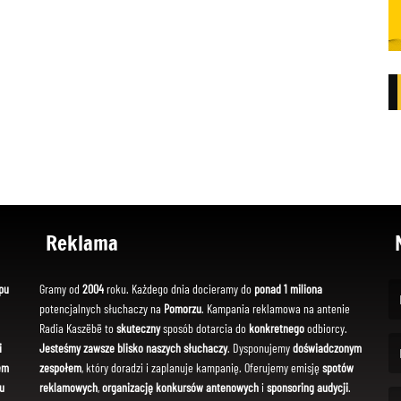
Reklama
pu
Gramy od
2004
roku. Każdego dnia docieramy do
ponad 1 miliona
potencjalnych słuchaczy na
Pomorzu
. Kampania reklamowa na antenie
(Fi
Radia Kaszëbë to
skuteczny
sposób dotarcia do
konkretnego
odbiorcy.
i
Jesteśmy zawsze blisko naszych słuchaczy
. Dysponujemy
doświadczonym
em
zespołem
, który doradzi i zaplanuje kampanię. Oferujemy emisję
spotów
(Em
u
reklamowych
,
organizację konkursów antenowych
i
sponsoring audycji
.