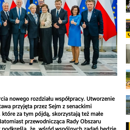
rcia nowego rozdziału współpracy. Utworzenie
awa przyjęta przez Sejm z senackimi
które za tym pójdą, skorzystają też małe
Natomiast przewodnicząca Rady Obszaru
 podkreśla, że
„
wśród wspólnych zadań będzie