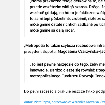
„Noma prakticzno felëje dëtków na to, bë 
przede wszëtczim wiôlgô szansa. Drëgo, ż
wszëtcë gòdają, no bò to je fakticzno wiô
to sami lepi pòdzelimë, zrobimë, niżlë ze 
môłé gminë òstałë richtich zadbané pò tich
môłé gminë sã dają radã".
„Metropolia to także szybsza rozbudowa infras
prezydent Sopotu,
Magdalena Czarzyńska-Ja
„To jest pewne narzędzie do tego, żeby me
innowacje. Bardzo cieszę się również z tego
metropolitalnego Funduszu Rozwoju Innow
Do pełni szczęścia brakuje jeszcze tylko pod
Autor: Piotr Szyca, opracowanie: Weronika Koszałka / 