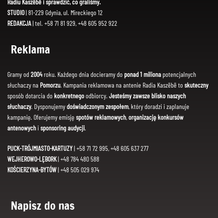
Radiu Kaszëbë i sprawdzić, co graliśmy.
STUDIO
| 81-229 Gdynia, ul. Mireckiego 12
REDAKCJA
| tel. +58 71 81 929, +48 605 952 922
Reklama
Gramy od
2004
roku. Każdego dnia docieramy do
ponad 1 miliona
potencjalnych
słuchaczy na
Pomorzu
. Kampania reklamowa na antenie Radia Kaszëbë to
skuteczny
sposób dotarcia do
konkretnego
odbiorcy.
Jesteśmy zawsze blisko naszych
słuchaczy
. Dysponujemy
doświadczonym zespołem
, który doradzi i zaplanuje
kampanię. Oferujemy emisję
spotów reklamowych
,
organizację konkursów
antenowych
i
sponsoring audycji
.
PUCK-TRÓJMIASTO-KARTUZY
| +58 71 72 995, +48 605 637 277
WEJHEROWO-LĘBORK
| +48 784 480 588
KOŚCIERZYNA-BYTÓW
| +48 505 029 974
Napisz do nas