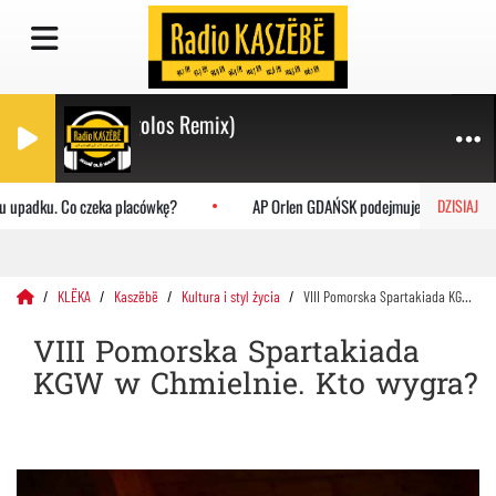
 2005 (Royal Gigolos Remix)
 upadku. Co czeka placówkę?
AP Orlen GDAŃSK podejmuje Uniwersytet Ja
DZISIAJ
KLËKA
Kaszëbë
Kultura i styl życia
VIII Pomorska Spartakiada KGW w Chmielnie. Kto wygra?
VIII Pomorska Spartakiada
KGW w Chmielnie. Kto wygra?