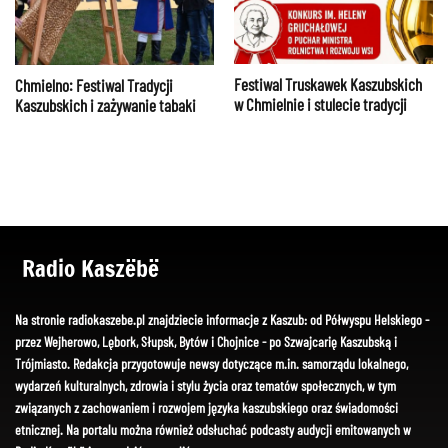
Festiwal Truskawek Kaszubskich
Chmielno: Festiwal Tradycji
w Chmielnie i stulecie tradycji
Kaszubskich i zażywanie tabaki
Radio Kaszëbë
Na stronie radiokaszebe.pl znajdziecie informacje z Kaszub: od Półwyspu Helskiego -
przez Wejherowo, Lębork, Słupsk, Bytów i Chojnice - po Szwajcarię Kaszubską i
Trójmiasto. Redakcja przygotowuje newsy dotyczące m.in. samorządu lokalnego,
wydarzeń kulturalnych, zdrowia i stylu życia oraz tematów społecznych, w tym
związanych z zachowaniem i rozwojem języka kaszubskiego oraz świadomości
etnicznej. Na portalu można również odsłuchać podcasty audycji emitowanych w