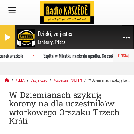
Dzieki, ze jestes
Lanberry, Tribbs
unek w szkole
Szpital w Miastku na skraju upadku. Co czeka placówkę?
DZISIAJ
KLËKA
Cëż je czëc
Kòscérzna - 90.1 FM
W Dziemianach szykują korony na dla uczestników wtorkowego Orszaku Trzech Króli
W Dziemianach szykują
korony na dla uczestników
wtorkowego Orszaku Trzech
Króli