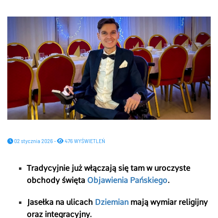
02 stycznia 2026 -
476 WYŚWIETLEŃ
Tradycyjnie już włączają się tam w uroczyste
obchody święta
Objawienia Pańskiego
.
Jasełka na ulicach
Dziemian
mają wymiar religijny
oraz integracyjny.