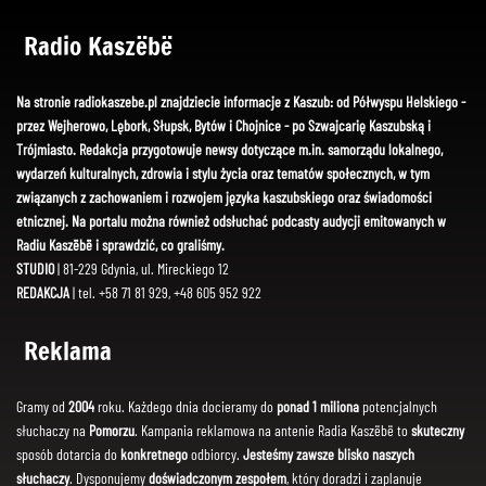
Radio Kaszëbë
Na stronie radiokaszebe.pl znajdziecie informacje z Kaszub: od Półwyspu Helskiego -
przez Wejherowo, Lębork, Słupsk, Bytów i Chojnice - po Szwajcarię Kaszubską i
Trójmiasto. Redakcja przygotowuje newsy dotyczące m.in. samorządu lokalnego,
wydarzeń kulturalnych, zdrowia i stylu życia oraz tematów społecznych, w tym
związanych z zachowaniem i rozwojem języka kaszubskiego oraz świadomości
etnicznej. Na portalu można również odsłuchać podcasty audycji emitowanych w
Radiu Kaszëbë i sprawdzić, co graliśmy.
STUDIO
| 81-229 Gdynia, ul. Mireckiego 12
REDAKCJA
| tel. +58 71 81 929, +48 605 952 922
Reklama
Gramy od
2004
roku. Każdego dnia docieramy do
ponad 1 miliona
potencjalnych
słuchaczy na
Pomorzu
. Kampania reklamowa na antenie Radia Kaszëbë to
skuteczny
sposób dotarcia do
konkretnego
odbiorcy.
Jesteśmy zawsze blisko naszych
słuchaczy
. Dysponujemy
doświadczonym zespołem
, który doradzi i zaplanuje