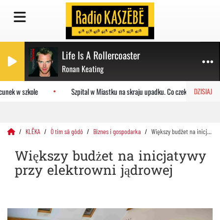
Life Is A Rollercoaster
Ronan Keating
nek w szkole
Szpital w Miastku na skraju upadku. Co czeka placówkę?
DZISIAJ
KLËKA
Ò tim sã gôdô
Biznes i gospodarka
Większy budżet na inicjatywy przy elektrowni jądrowej
Większy budżet na inicjatywy
przy elektrowni jądrowej