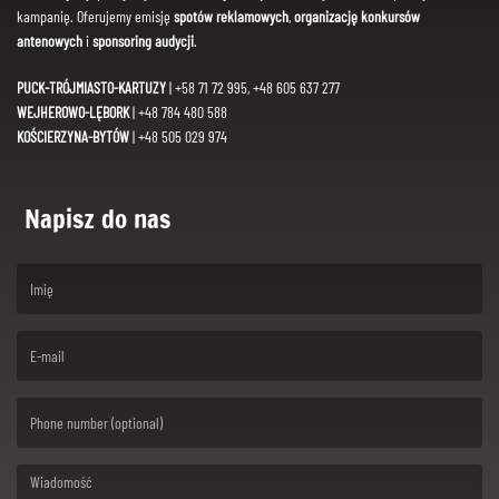
kampanię. Oferujemy emisję
spotów reklamowych
,
organizację konkursów
antenowych
i
sponsoring audycji
.
PUCK-TRÓJMIASTO-KARTUZY
| +58 71 72 995, +48 605 637 277
WEJHEROWO-LĘBORK
| +48 784 480 588
KOŚCIERZYNA-BYTÓW
| +48 505 029 974
Napisz do nas
(First name is required )
(Email is required. )