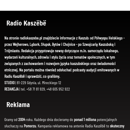
Radio Kaszëbë
Na stronie radiokaszebe.pl znajdziecie informacje z Kaszub: od Półwyspu Helskiego -
przez Wejherowo, Lębork, Słupsk, Bytów i Chojnice - po Szwajcarię Kaszubską i
Trójmiasto. Redakcja przygotowuje newsy dotyczące m.in. samorządu lokalnego,
wydarzeń kulturalnych, zdrowia i stylu życia oraz tematów społecznych, w tym
związanych z zachowaniem i rozwojem języka kaszubskiego oraz świadomości
etnicznej. Na portalu można również odsłuchać podcasty audycji emitowanych w
Radiu Kaszëbë i sprawdzić, co graliśmy.
STUDIO
| 81-229 Gdynia, ul. Mireckiego 12
REDAKCJA
| tel. +58 71 81 929, +48 605 952 922
Reklama
Gramy od
2004
roku. Każdego dnia docieramy do
ponad 1 miliona
potencjalnych
słuchaczy na
Pomorzu
. Kampania reklamowa na antenie Radia Kaszëbë to
skuteczny