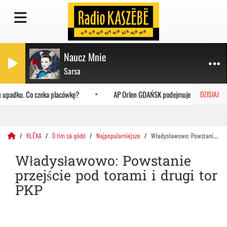
Naucz Mnie
Sarsa
 upadku. Co czeka placówkę?
AP Orlen GDAŃSK podejmuje Uniwersytet Ja
DZISIAJ
KLËKA
Ò tim sã gôdô
Najpopularniejsze
Władysławowo: Powstanie przejście pod torami i drugi tor PKP
Władysławowo: Powstanie
przejście pod torami i drugi tor
PKP