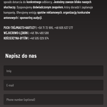
sposób dotarcia do
konkretnego
odbiorcy.
Jesteśmy zawsze blisko naszych
słuchaczy
. Dysponujemy
doświadczonym zespołem
, który doradzi i zaplanuje
kampanię. Oferujemy emisję
spotów reklamowych
,
organizację konkursów
antenowych
i
sponsoring audycji
.
PUCK-TRÓJMIASTO-KARTUZY
| +58 71 72 995, +48 605 637 277
WEJHEROWO-LĘBORK
| +48 784 480 588
KOŚCIERZYNA-BYTÓW
| +48 505 029 974
Napisz do nas
(First name is required )
(Email is required. )