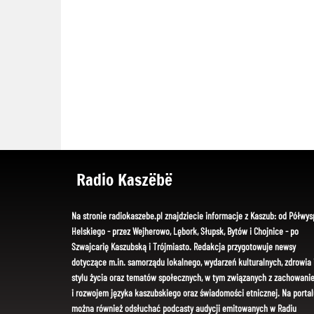
Radio Kaszëbë
Na stronie radiokaszebe.pl znajdziecie informacje z Kaszub: od Półwys
Helskiego - przez Wejherowo, Lębork, Słupsk, Bytów i Chojnice - po
Szwajcarię Kaszubską i Trójmiasto. Redakcja przygotowuje newsy
dotyczące m.in. samorządu lokalnego, wydarzeń kulturalnych, zdrowia 
stylu życia oraz tematów społecznych, w tym związanych z zachowani
i rozwojem języka kaszubskiego oraz świadomości etnicznej. Na portal
można również odsłuchać podcasty audycji emitowanych w Radiu