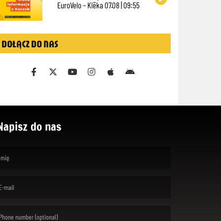
EuroVelo – Klëka 07.08 | 09:55
DOŁĄCZ DO NAS
Napisz do nas
rst name is required )
ail is required. )