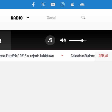
RADIO
oVelo 10/13 w rejonie Lubiatowa
Gniewino: Stolem szykuje się na mecz 
DZISIAJ