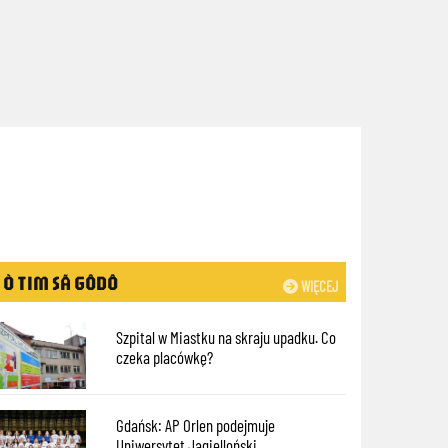
Ò TIM SÃ GÔDÔ
WIĘCEJ
Szpital w Miastku na skraju upadku. Co
czeka placówkę?
Gdańsk: AP Orlen podejmuje
Uniwersytet Jagielloński