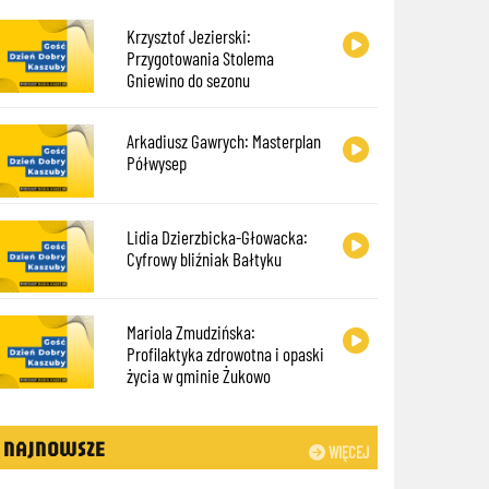
Krzysztof Jezierski:
Przygotowania Stolema
Gniewino do sezonu
Arkadiusz Gawrych: Masterplan
Półwysep
Lidia Dzierzbicka-Głowacka:
Cyfrowy bliźniak Bałtyku
Mariola Zmudzińska:
Profilaktyka zdrowotna i opaski
życia w gminie Żukowo
NAJNOWSZE
WIĘCEJ