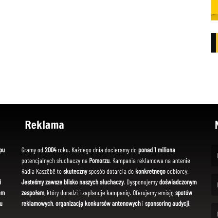
Reklama
pu
Gramy od
2004
roku. Każdego dnia docieramy do
ponad 1 miliona
potencjalnych słuchaczy na
Pomorzu
. Kampania reklamowa na antenie
(Fi
Radia Kaszëbë to
skuteczny
sposób dotarcia do
konkretnego
odbiorcy.
i
Jesteśmy zawsze blisko naszych słuchaczy
. Dysponujemy
doświadczonym
em
zespołem
, który doradzi i zaplanuje kampanię. Oferujemy emisję
spotów
(Em
u
reklamowych
,
organizację konkursów antenowych
i
sponsoring audycji
.