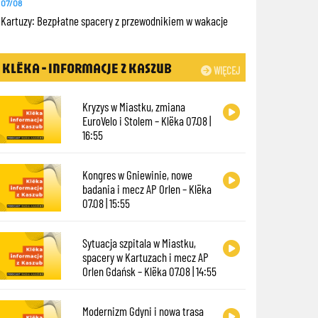
07/08
Kartuzy: Bezpłatne spacery z przewodnikiem w wakacje
KLËKA - INFORMACJE Z KASZUB
WIĘCEJ
Kryzys w Miastku, zmiana
EuroVelo i Stolem – Klëka 07.08 |
16:55
Kongres w Gniewinie, nowe
badania i mecz AP Orlen – Klëka
07.08 | 15:55
Sytuacja szpitala w Miastku,
spacery w Kartuzach i mecz AP
Orlen Gdańsk – Klëka 07.08 | 14:55
Modernizm Gdyni i nowa trasa