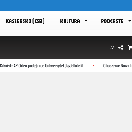
KASZËBSKÔ (CSB)
KÙLTURA
PÒDCASTË
 AP Orlen podejmuje Uniwersytet Jagielloński
Choczewo: Nowa trasa Eur