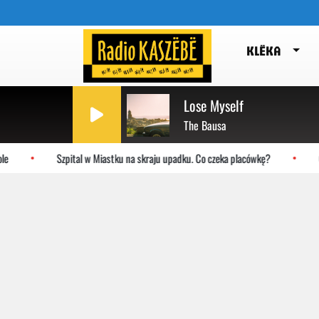
KLËKA
Lose Myself
The Bausa
Szpital w Miastku na skraju upadku. Co czeka placówkę?
Gdańsk: