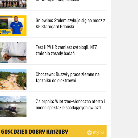
Gniewino: Stolem szykuje się na mecz z
KP Starogard Gdański
Test HPV HR zamiast cytologii. NFZ
zmienia zasady badań
Choczewo: Ruszyły prace ziemne na
łączniku do elektrowni
7 sierpnia: Wietrzno-słoneczna oferta i
nocne spektakle spadających gwiazd
GOŚĆ DZIEŃ DOBRY KASZUBY
WIĘCEJ