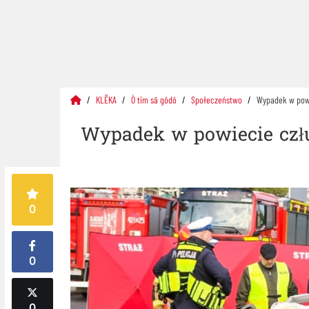
KLËKA
Ò tim sã gôdô
Społeczeństwo
Wypadek w powi
Wypadek w powiecie człu
0
0
0