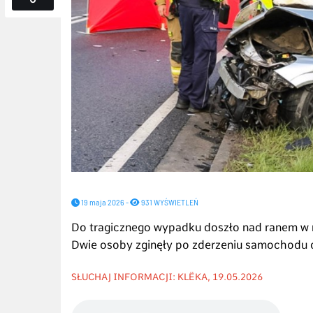
19 maja 2026 -
931 WYŚWIETLEŃ
Do tragicznego wypadku doszło nad ranem w
Dwie osoby zginęły po zderzeniu samochodu
SŁUCHAJ INFORMACJI: KLËKA, 19.05.2026