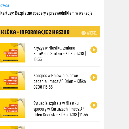
07/08
Kartuzy: Bezpłatne spacery z przewodnikiem w wakacje
KLËKA - INFORMACJE Z KASZUB
WIĘCEJ
Kryzys w Miastku, zmiana
EuroVelo i Stolem – Klëka 07.08 |
16:55
Kongres w Gniewinie, nowe
badania i mecz AP Orlen – Klëka
07.08 | 15:55
Sytuacja szpitala w Miastku,
spacery w Kartuzach i mecz AP
Orlen Gdańsk – Klëka 07.08 | 14:55