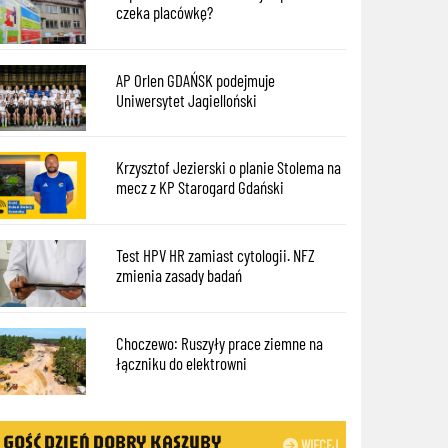
czeka placówkę?
AP Orlen GDAŃSK podejmuje
Uniwersytet Jagielloński
Krzysztof Jezierski o planie Stolema na
mecz z KP Starogard Gdański
Test HPV HR zamiast cytologii. NFZ
zmienia zasady badań
Choczewo: Ruszyły prace ziemne na
łączniku do elektrowni
GOŚĆ DZIEŃ DOBRY KASZUBY
WIĘCEJ