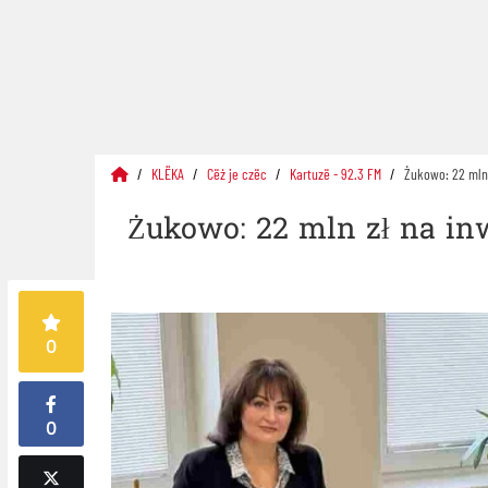
KLËKA
Cëż je czëc
Kartuzë - 92.3 FM
Żukowo: 22 mln
Żukowo: 22 mln zł na in
0
0