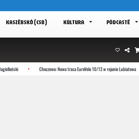
KASZËBSKÔ (CSB)
KÙLTURA
PÒDCASTË
oński
Choczewo: Nowa trasa EuroVelo 10/13 w rejonie Lubiatowa