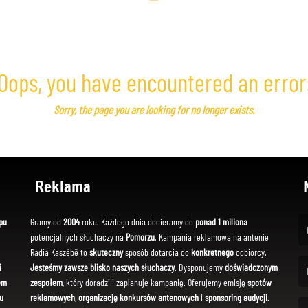
Oops, you have encountered an error
Sorry, the page you are looking for no longer exists.
Reklama
pu
Gramy od
2004
roku. Każdego dnia docieramy do
ponad 1 miliona
potencjalnych słuchaczy na
Pomorzu
. Kampania reklamowa na antenie
(Fi
Radia Kaszëbë to
skuteczny
sposób dotarcia do
konkretnego
odbiorcy.
i
Jesteśmy zawsze blisko naszych słuchaczy
. Dysponujemy
doświadczonym
em
zespołem
, który doradzi i zaplanuje kampanię. Oferujemy emisję
spotów
(Em
u
reklamowych
,
organizację konkursów antenowych
i
sponsoring audycji
.