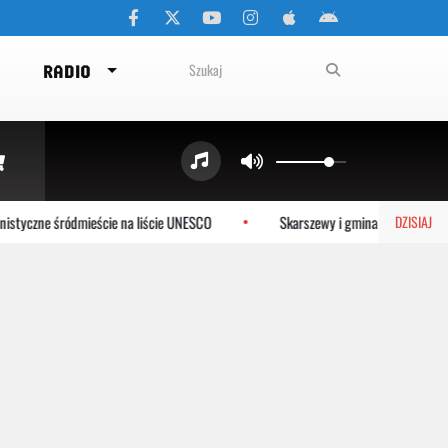
RADIO
styczne śródmieście na liście UNESCO
Skarszewy i gmina Tczew dołącza
DZISIAJ