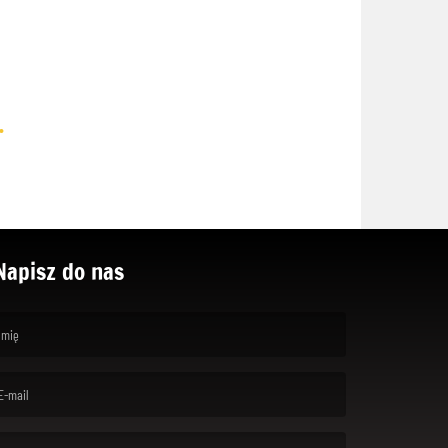
.
Napisz do nas
rst name is required )
ail is required. )