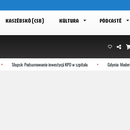
KASZËBSKÔ (CSB)
KÙLTURA
PÒDCASTË
Słupsk: Podsumowanie inwestycji KPO w szpitalu
Gdynia: Moderni