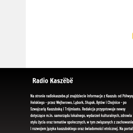
Radio Kaszëbë
Na stronie radiokaszebe.pl znajdziecie informacje z Kaszub: od Półwys
Helskiego - przez Wejherowo, Lębork, Słupsk, Bytów i Chojnice - po
Szwajcarię Kaszubską i Trójmiasto. Redakcja przygotowuje newsy
dotyczące m.in. samorządu lokalnego, wydarzeń kulturalnych, zdrowia 
stylu życia oraz tematów społecznych, w tym związanych z zachowani
i rozwojem języka kaszubskiego oraz świadomości etnicznej. Na portal