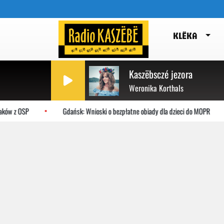
KLËKA
Kaszëbsczé jezora
Weronika Korthals
ków z OSP
Gdańsk: Wnioski o bezpłatne obiady dla dzieci do MOPR