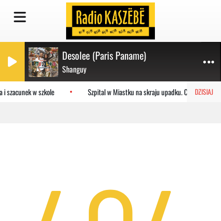
Desolee (Paris Paname)
Shanguy
 i szacunek w szkole
Szpital w Miastku na skraju upadku. Co czeka plac
DZISIAJ