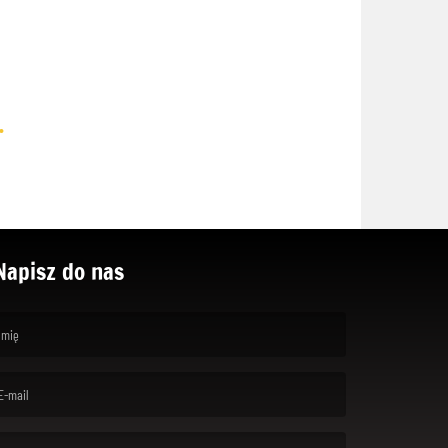
.
Napisz do nas
rst name is required )
ail is required. )