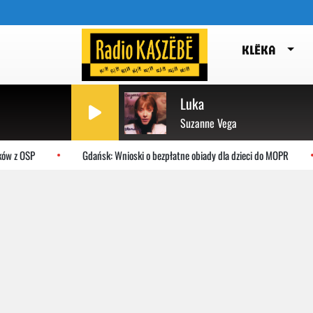
KLËKA
Luka
Suzanne Vega
w z OSP
Gdańsk: Wnioski o bezpłatne obiady dla dzieci do MOPR