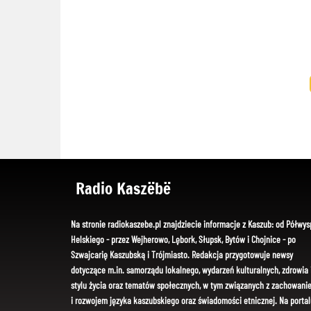
Radio Kaszëbë
Na stronie radiokaszebe.pl znajdziecie informacje z Kaszub: od Półwys
Helskiego - przez Wejherowo, Lębork, Słupsk, Bytów i Chojnice - po
Szwajcarię Kaszubską i Trójmiasto. Redakcja przygotowuje newsy
dotyczące m.in. samorządu lokalnego, wydarzeń kulturalnych, zdrowia 
stylu życia oraz tematów społecznych, w tym związanych z zachowani
i rozwojem języka kaszubskiego oraz świadomości etnicznej. Na portal