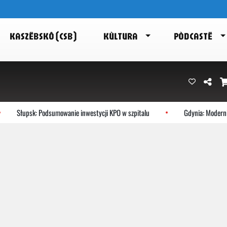
KASZËBSKÔ (CSB)
KÙLTURA
PÒDCASTË
Słupsk: Podsumowanie inwestycji KPO w szpitalu
Gdynia: Modernist