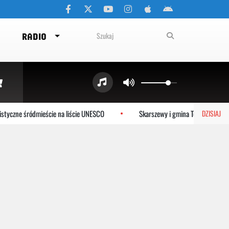
RADIO
yczne śródmieście na liście UNESCO
Skarszewy i gmina Tczew dołączaj
DZISIAJ