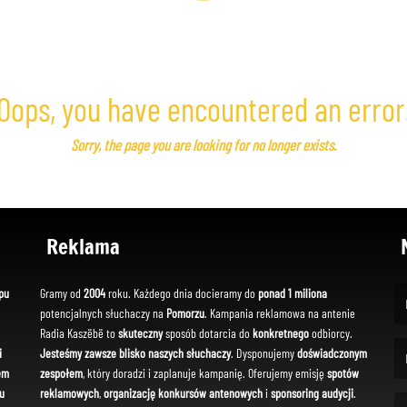
Oops, you have encountered an error
Sorry, the page you are looking for no longer exists.
Reklama
pu
Gramy od
2004
roku. Każdego dnia docieramy do
ponad 1 miliona
potencjalnych słuchaczy na
Pomorzu
. Kampania reklamowa na antenie
(Fi
Radia Kaszëbë to
skuteczny
sposób dotarcia do
konkretnego
odbiorcy.
i
Jesteśmy zawsze blisko naszych słuchaczy
. Dysponujemy
doświadczonym
em
zespołem
, który doradzi i zaplanuje kampanię. Oferujemy emisję
spotów
(Em
u
reklamowych
,
organizację konkursów antenowych
i
sponsoring audycji
.