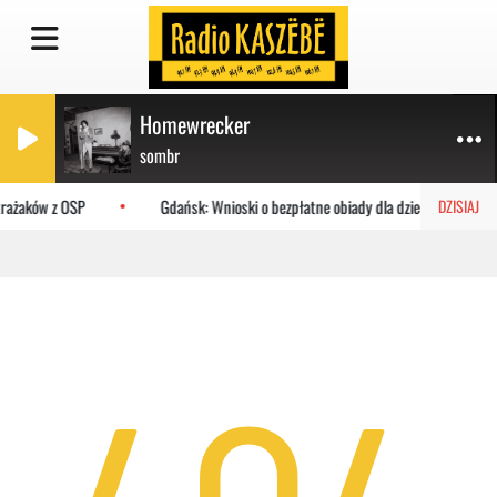
Homewrecker
sombr
trażaków z OSP
Gdańsk: Wnioski o bezpłatne obiady dla dzieci do MOPR
DZISIAJ