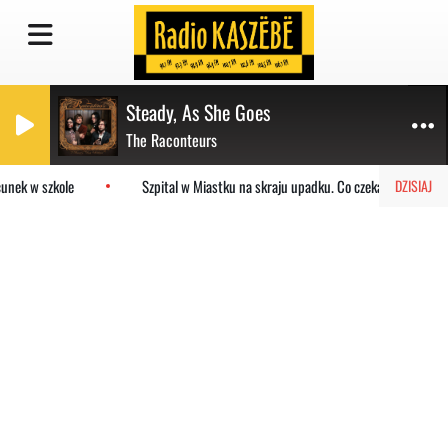
Steady, As She Goes
The Raconteurs
unek w szkole
Szpital w Miastku na skraju upadku. Co czeka placówkę?
DZISIAJ
Galeria
Teatr kaszubski
Moby Dick - Teater Zymk (2026)
Moby Dick - Teater Zymk
(2026)
2397 WYŚWIETLEŃ