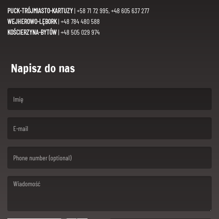
PUCK-TRÓJMIASTO-KARTUZY
| +58 71 72 995, +48 605 637 277
WEJHEROWO-LĘBORK
| +48 784 480 588
KOŚCIERZYNA-BYTÓW
| +48 505 029 974
Napisz do nas
(First name is required )
(Email is required. )
(Message is required. )