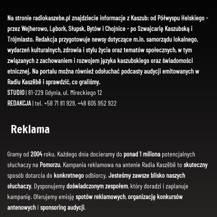
Na stronie radiokaszebe.pl znajdziecie informacje z Kaszub: od Półwyspu Helskiego -
przez Wejherowo, Lębork, Słupsk, Bytów i Chojnice - po Szwajcarię Kaszubską i
Trójmiasto. Redakcja przygotowuje newsy dotyczące m.in. samorządu lokalnego,
wydarzeń kulturalnych, zdrowia i stylu życia oraz tematów społecznych, w tym
związanych z zachowaniem i rozwojem języka kaszubskiego oraz świadomości
etnicznej. Na portalu można również odsłuchać podcasty audycji emitowanych w
Radiu Kaszëbë i sprawdzić, co graliśmy.
STUDIO
| 81-229 Gdynia, ul. Mireckiego 12
REDAKCJA
| tel. +58 71 81 929, +48 605 952 922
Reklama
Gramy od
2004
roku. Każdego dnia docieramy do
ponad 1 miliona
potencjalnych
słuchaczy na
Pomorzu
. Kampania reklamowa na antenie Radia Kaszëbë to
skuteczny
sposób dotarcia do
konkretnego
odbiorcy.
Jesteśmy zawsze blisko naszych
słuchaczy
. Dysponujemy
doświadczonym zespołem
, który doradzi i zaplanuje
kampanię. Oferujemy emisję
spotów reklamowych
,
organizację konkursów
antenowych
i
sponsoring audycji
.