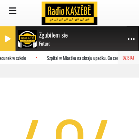
Zgubilem sie
Futura
acunek w szkole
Szpital w Miastku na skraju upadku. Co czeka placówkę?
DZISIAJ