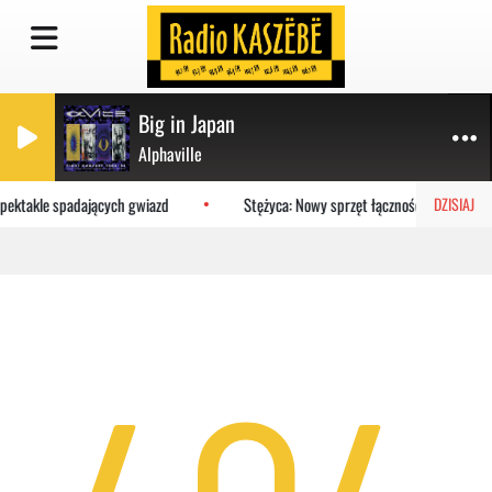
Big in Japan
Alphaville
 spektakle spadających gwiazd
Stężyca: Nowy sprzęt łączności trafił do s
DZISIAJ