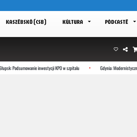
KASZËBSKÔ (CSB)
KÙLTURA
PÒDCASTË
upsk: Podsumowanie inwestycji KPO w szpitalu
Gdynia: Modernistyczne 