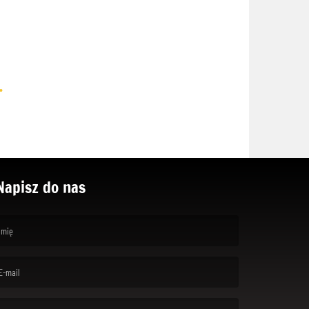
.
Napisz do nas
rst name is required )
ail is required. )