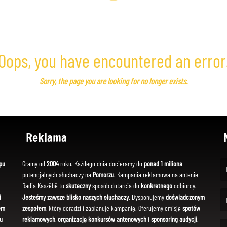
Oops, you have encountered an error
Sorry, the page you are looking for no longer exists.
Reklama
pu
Gramy od
2004
roku. Każdego dnia docieramy do
ponad 1 miliona
potencjalnych słuchaczy na
Pomorzu
. Kampania reklamowa na antenie
(Fi
Radia Kaszëbë to
skuteczny
sposób dotarcia do
konkretnego
odbiorcy.
i
Jesteśmy zawsze blisko naszych słuchaczy
. Dysponujemy
doświadczonym
em
zespołem
, który doradzi i zaplanuje kampanię. Oferujemy emisję
spotów
(Em
u
reklamowych
,
organizację konkursów antenowych
i
sponsoring audycji
.