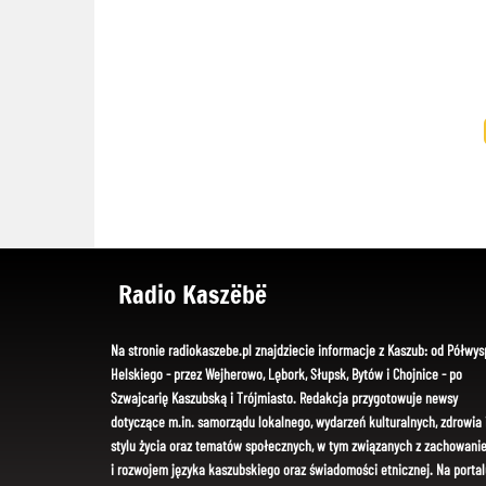
Radio Kaszëbë
Na stronie radiokaszebe.pl znajdziecie informacje z Kaszub: od Półwys
Helskiego - przez Wejherowo, Lębork, Słupsk, Bytów i Chojnice - po
Szwajcarię Kaszubską i Trójmiasto. Redakcja przygotowuje newsy
dotyczące m.in. samorządu lokalnego, wydarzeń kulturalnych, zdrowia 
stylu życia oraz tematów społecznych, w tym związanych z zachowani
i rozwojem języka kaszubskiego oraz świadomości etnicznej. Na portal