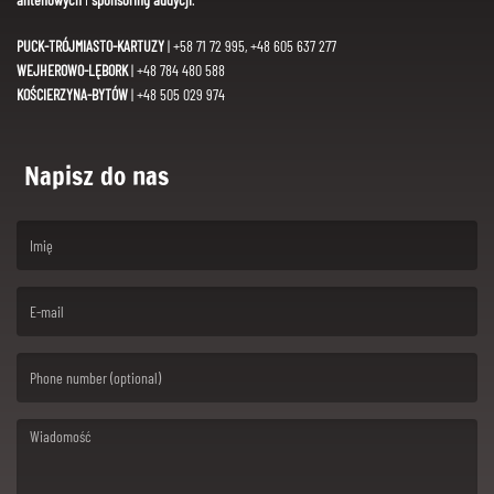
PUCK-TRÓJMIASTO-KARTUZY
| +58 71 72 995, +48 605 637 277
WEJHEROWO-LĘBORK
| +48 784 480 588
KOŚCIERZYNA-BYTÓW
| +48 505 029 974
Napisz do nas
(First name is required )
(Email is required. )