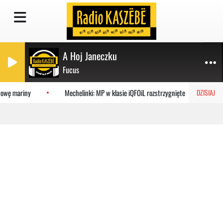
A Hoj Janeczku
Fucus
owę mariny
Mechelinki: MP w klasie iQFOiL rozstrzygnięte
Da
DZISIAJ