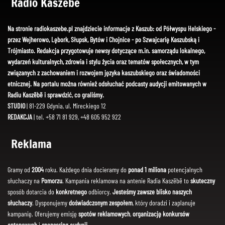
Radio Kaszëbë
Na stronie radiokaszebe.pl znajdziecie informacje z Kaszub: od Półwyspu Helskiego -
przez Wejherowo, Lębork, Słupsk, Bytów i Chojnice - po Szwajcarię Kaszubską i
Trójmiasto. Redakcja przygotowuje newsy dotyczące m.in. samorządu lokalnego,
wydarzeń kulturalnych, zdrowia i stylu życia oraz tematów społecznych, w tym
związanych z zachowaniem i rozwojem języka kaszubskiego oraz świadomości
etnicznej. Na portalu można również odsłuchać podcasty audycji emitowanych w
Radiu Kaszëbë i sprawdzić, co graliśmy.
STUDIO
| 81-229 Gdynia, ul. Mireckiego 12
REDAKCJA
| tel. +58 71 81 929, +48 605 952 922
Reklama
Gramy od
2004
roku. Każdego dnia docieramy do
ponad 1 miliona
potencjalnych
słuchaczy na
Pomorzu
. Kampania reklamowa na antenie Radia Kaszëbë to
skuteczny
sposób dotarcia do
konkretnego
odbiorcy.
Jesteśmy zawsze blisko naszych
słuchaczy
. Dysponujemy
doświadczonym zespołem
, który doradzi i zaplanuje
kampanię. Oferujemy emisję
spotów reklamowych
,
organizację konkursów
antenowych
i
sponsoring audycji
.