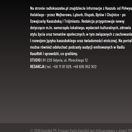
Na stronie radiokaszebe.pl znajdziecie informacje z Kaszub: od Półwys
Helskiego - przez Wejherowo, Lębork, Słupsk, Bytów i Chojnice - po
Szwajcarię Kaszubską i Trójmiasto. Redakcja przygotowuje newsy
dotyczące m.in. samorządu lokalnego, wydarzeń kulturalnych, zdrowia 
stylu życia oraz tematów społecznych, w tym związanych z zachowani
i rozwojem języka kaszubskiego oraz świadomości etnicznej. Na portal
można również odsłuchać podcasty audycji emitowanych w Radiu
Kaszëbë i sprawdzić, co graliśmy.
STUDIO
| 81-229 Gdynia, ul. Mireckiego 12
REDAKCJA
| tel. +58 71 81 929, +48 605 952 922
© 2026 Kaszëbë FM. Program Radia Kaszëbë jest dofinansowany z dotacji M