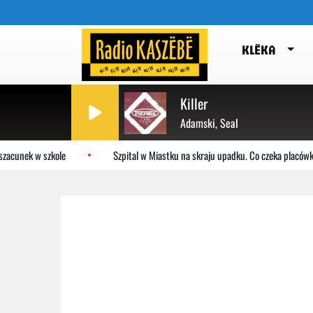
KLËKA
Killer
Adamski, Seal
zacunek w szkole
Szpital w Miastku na skraju upadku. Co czeka placówkę