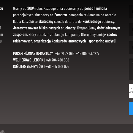
pu
Gramy od
2004
roku. Każdego dnia docieramy do
ponad 1 miliona
potencjalnych słuchaczy na
Pomorzu
. Kampania reklamowa na antenie
(Fi
Radia Kaszëbë to
skuteczny
sposób dotarcia do
konkretnego
odbiorcy.
i
Jesteśmy zawsze blisko naszych słuchaczy
. Dysponujemy
doświadczonym
em
zespołem
, który doradzi i zaplanuje kampanię. Oferujemy emisję
spotów
(Em
u
reklamowych
,
organizację konkursów antenowych
i
sponsoring audycji
.
PUCK-TRÓJMIASTO-KARTUZY
| +58 71 72 995, +48 605 637 277
WEJHEROWO-LĘBORK
| +48 784 480 588
KOŚCIERZYNA-BYTÓW
| +48 505 029 974
(Me
SWiA