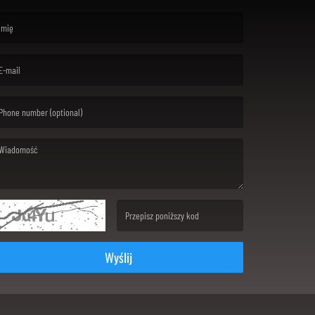
rst name is required )
ail is required. )
ssage is required. )
(Invalid Captcha. )
Wyślij