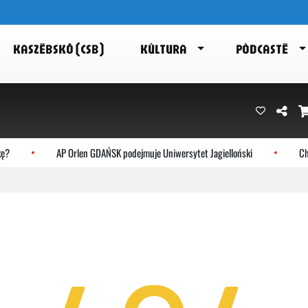
KASZËBSKÔ (CSB)
KÙLTURA
PÒDCASTË
?
AP Orlen GDAŃSK podejmuje Uniwersytet Jagielloński
Choc