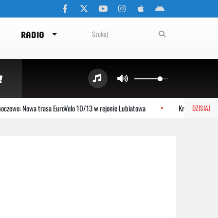
RADIO
zewo: Nowa trasa EuroVelo 10/13 w rejonie Lubiatowa
Krzysztof Jezier
DZISIAJ