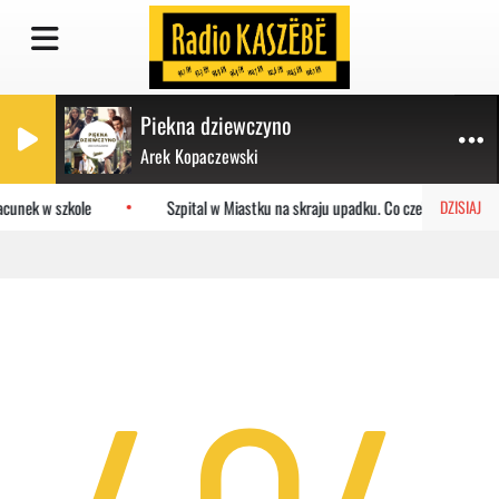
Piekna dziewczyno
Arek Kopaczewski
acunek w szkole
Szpital w Miastku na skraju upadku. Co czeka placówkę?
DZISIAJ