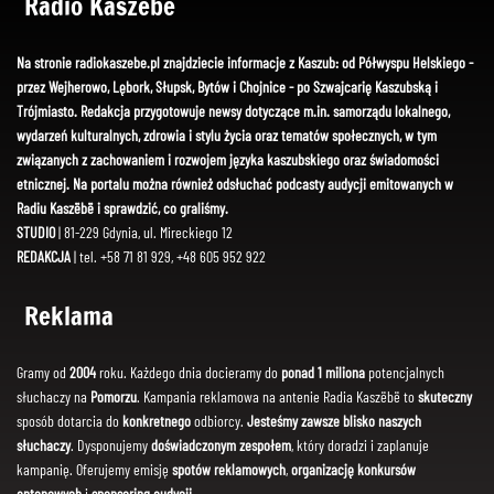
Radio Kaszëbë
Na stronie radiokaszebe.pl znajdziecie informacje z Kaszub: od Półwyspu Helskiego -
przez Wejherowo, Lębork, Słupsk, Bytów i Chojnice - po Szwajcarię Kaszubską i
Trójmiasto. Redakcja przygotowuje newsy dotyczące m.in. samorządu lokalnego,
wydarzeń kulturalnych, zdrowia i stylu życia oraz tematów społecznych, w tym
związanych z zachowaniem i rozwojem języka kaszubskiego oraz świadomości
etnicznej. Na portalu można również odsłuchać podcasty audycji emitowanych w
Radiu Kaszëbë i sprawdzić, co graliśmy.
STUDIO
| 81-229 Gdynia, ul. Mireckiego 12
REDAKCJA
| tel. +58 71 81 929, +48 605 952 922
Reklama
Gramy od
2004
roku. Każdego dnia docieramy do
ponad 1 miliona
potencjalnych
słuchaczy na
Pomorzu
. Kampania reklamowa na antenie Radia Kaszëbë to
skuteczny
sposób dotarcia do
konkretnego
odbiorcy.
Jesteśmy zawsze blisko naszych
słuchaczy
. Dysponujemy
doświadczonym zespołem
, który doradzi i zaplanuje
kampanię. Oferujemy emisję
spotów reklamowych
,
organizację konkursów
antenowych
i
sponsoring audycji
.