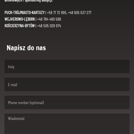
PUCK-TRÓJMIASTO-KARTUZY
| +58 71 72 995, +48 605 637 277
WEJHEROWO-LĘBORK
| +48 784 480 588
KOŚCIERZYNA-BYTÓW
| +48 505 029 974
Napisz do nas
(First name is required )
(Email is required. )