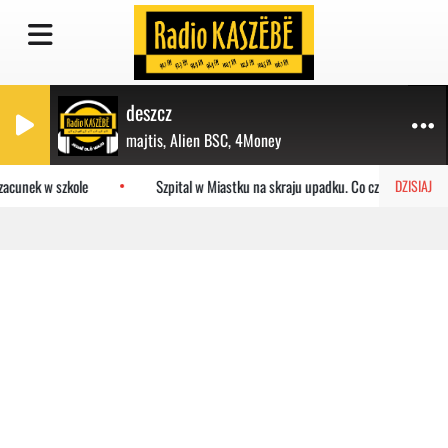
deszcz
majtis, Alien BSC, 4Money
acunek w szkole
Szpital w Miastku na skraju upadku. Co czeka placówkę
DZISIAJ