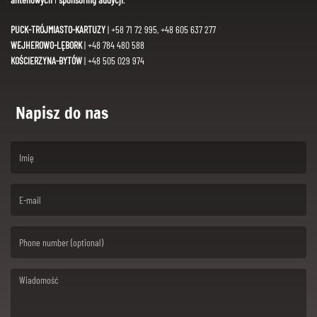
PUCK-TRÓJMIASTO-KARTUZY
| +58 71 72 995, +48 605 637 277
WEJHEROWO-LĘBORK
| +48 784 480 588
KOŚCIERZYNA-BYTÓW
| +48 505 029 974
Napisz do nas
(First name is required )
(Email is required. )