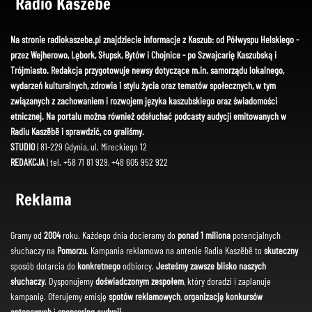
Radio Kaszëbë
Na stronie radiokaszebe.pl znajdziecie informacje z Kaszub: od Półwyspu Helskiego -
przez Wejherowo, Lębork, Słupsk, Bytów i Chojnice - po Szwajcarię Kaszubską i
Trójmiasto. Redakcja przygotowuje newsy dotyczące m.in. samorządu lokalnego,
wydarzeń kulturalnych, zdrowia i stylu życia oraz tematów społecznych, w tym
związanych z zachowaniem i rozwojem języka kaszubskiego oraz świadomości
etnicznej. Na portalu można również odsłuchać podcasty audycji emitowanych w
Radiu Kaszëbë i sprawdzić, co graliśmy.
STUDIO
| 81-229 Gdynia, ul. Mireckiego 12
REDAKCJA
| tel. +58 71 81 929, +48 605 952 922
Reklama
Gramy od
2004
roku. Każdego dnia docieramy do
ponad 1 miliona
potencjalnych
słuchaczy na
Pomorzu
. Kampania reklamowa na antenie Radia Kaszëbë to
skuteczny
sposób dotarcia do
konkretnego
odbiorcy.
Jesteśmy zawsze blisko naszych
słuchaczy
. Dysponujemy
doświadczonym zespołem
, który doradzi i zaplanuje
kampanię. Oferujemy emisję
spotów reklamowych
,
organizację konkursów
antenowych
i
sponsoring audycji
.