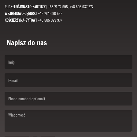
PUCK-TRÓJMIASTO-KARTUZY
| +58 71 72 995, +48 605 637 277
WEJHEROWO-LĘBORK
| +48 784 480 588
KOŚCIERZYNA-BYTÓW
| +48 505 029 974
Napisz do nas
(First name is required )
(Email is required. )
(Message is required. )