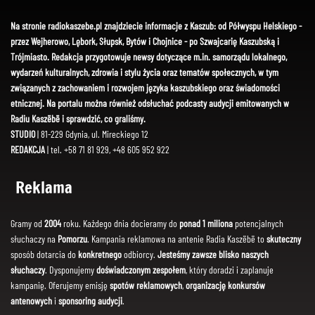
Na stronie radiokaszebe.pl znajdziecie informacje z Kaszub: od Półwyspu Helskiego -
przez Wejherowo, Lębork, Słupsk, Bytów i Chojnice - po Szwajcarię Kaszubską i
Trójmiasto. Redakcja przygotowuje newsy dotyczące m.in. samorządu lokalnego,
wydarzeń kulturalnych, zdrowia i stylu życia oraz tematów społecznych, w tym
związanych z zachowaniem i rozwojem języka kaszubskiego oraz świadomości
etnicznej. Na portalu można również odsłuchać podcasty audycji emitowanych w
Radiu Kaszëbë i sprawdzić, co graliśmy.
STUDIO
| 81-229 Gdynia, ul. Mireckiego 12
REDAKCJA
| tel. +58 71 81 929, +48 605 952 922
Reklama
Gramy od
2004
roku. Każdego dnia docieramy do
ponad 1 miliona
potencjalnych
słuchaczy na
Pomorzu
. Kampania reklamowa na antenie Radia Kaszëbë to
skuteczny
sposób dotarcia do
konkretnego
odbiorcy.
Jesteśmy zawsze blisko naszych
słuchaczy
. Dysponujemy
doświadczonym zespołem
, który doradzi i zaplanuje
kampanię. Oferujemy emisję
spotów reklamowych
,
organizację konkursów
antenowych
i
sponsoring audycji
.