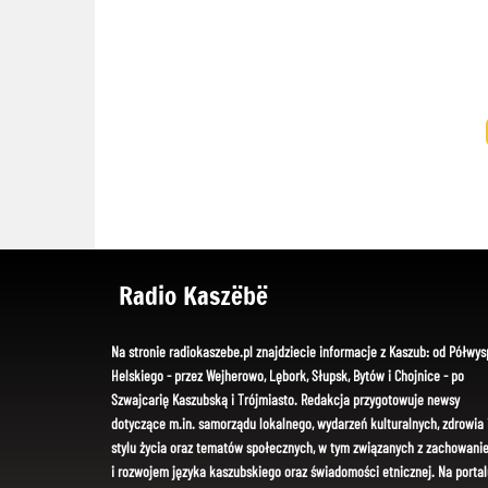
Radio Kaszëbë
Na stronie radiokaszebe.pl znajdziecie informacje z Kaszub: od Półwys
Helskiego - przez Wejherowo, Lębork, Słupsk, Bytów i Chojnice - po
Szwajcarię Kaszubską i Trójmiasto. Redakcja przygotowuje newsy
dotyczące m.in. samorządu lokalnego, wydarzeń kulturalnych, zdrowia 
stylu życia oraz tematów społecznych, w tym związanych z zachowani
i rozwojem języka kaszubskiego oraz świadomości etnicznej. Na portal