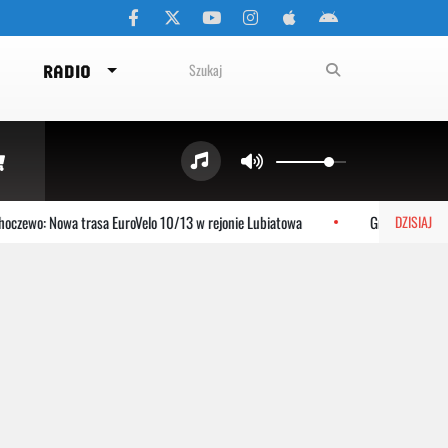
RADIO
czewo: Nowa trasa EuroVelo 10/13 w rejonie Lubiatowa
Gniewino: Stolem
DZISIAJ