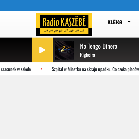
KLËKA
No Tengo Dinero
Righeira
zacunek w szkole
Szpital w Miastku na skraju upadku. Co czeka placówk