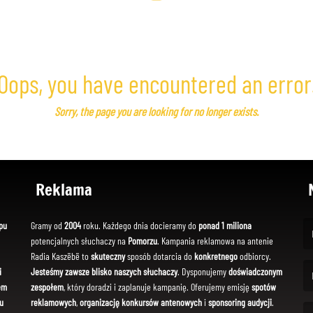
Oops, you have encountered an error
Sorry, the page you are looking for no longer exists.
Reklama
pu
Gramy od
2004
roku. Każdego dnia docieramy do
ponad 1 miliona
potencjalnych słuchaczy na
Pomorzu
. Kampania reklamowa na antenie
(Fi
Radia Kaszëbë to
skuteczny
sposób dotarcia do
konkretnego
odbiorcy.
i
Jesteśmy zawsze blisko naszych słuchaczy
. Dysponujemy
doświadczonym
em
zespołem
, który doradzi i zaplanuje kampanię. Oferujemy emisję
spotów
(Em
u
reklamowych
,
organizację konkursów antenowych
i
sponsoring audycji
.