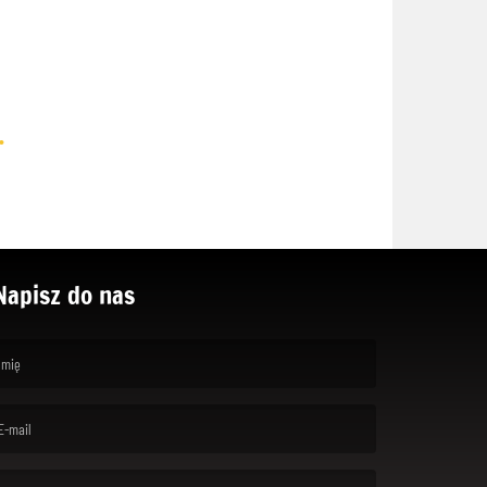
.
Napisz do nas
rst name is required )
ail is required. )