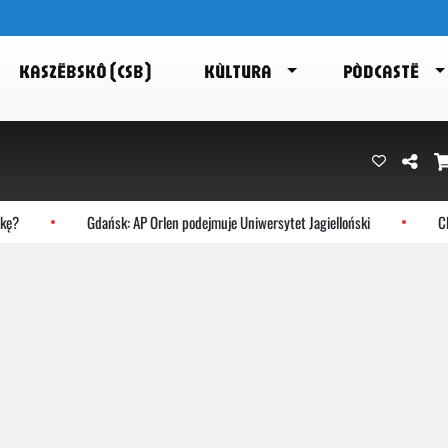
KASZËBSKÔ (CSB)
KÙLTURA
PÒDCASTË
ę?
Gdańsk: AP Orlen podejmuje Uniwersytet Jagielloński
Cho