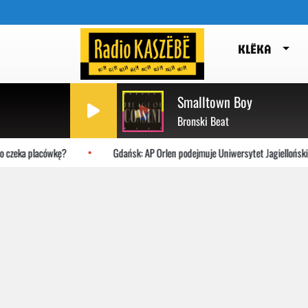
KLËKA
Smalltown Boy
Bronski Beat
eka placówkę?
Gdańsk: AP Orlen podejmuje Uniwersytet Jagielloński