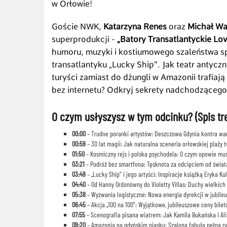
w Orłowie!
Goście NWK,
Katarzyna Renes
oraz
Michał Wa
superprodukcji -
„Batory Transatlantyckie Lov
humoru, muzyki i kostiumowego szaleństwa s
transatlantyku „Lucky Ship”. Jak teatr antyc
turyści zamiast do dżungli w Amazonii trafiaj
bez internetu? Odkryj sekrety nadchodzącego
O czym usłyszysz w tym odcinku? (Spis tre
00:00
– Trudne poranki artystów: Deszczowa Gdynia kontra war
00:59
– 30 lat magii: Jak naturalna sceneria orłowskiej plaży t
01:50
– Kosmiczny rejs i polska psychodela: O czym opowie musi
03:21
– Podróż bez smartfona: Tęsknota za odcięciem od świat
03:49
– „Lucky Ship” i jego artyści: Inspiracje książką Eryka Ku
04:40
– Od Hanny Ordonówny do Violetty Villas: Duchy wielkich 
05:38
– Wyzwania logistyczne: Nowa energia dyrekcji w jubile
06:45
– Akcja „100 na 100”: Wyjątkowe, jubileuszowe ceny bile
07:55
– Scenografia pisana wiatrem: Jak Kamila Bukańska i Ali
09:20
– Amazonia na gdyńskim piasku: Szalona fabuła pełna ry