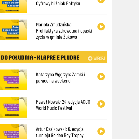
Cyfrowy bliźniak Bałtyku
Mariola Zmudzińska:
Profilaktyka zdrowotna i opaski
życia w gminie Żukowo
DO POŁUDNIA - KLAPRË Ë PLUDRË
WIĘCEJ
Katarzyna Węgrzyn: Zamki i
pałace na weekend
Paweł Nowak: 24. edycja ACCO
World Music Festival
Artur Czajkowski: 6. edycja
turnieju Golden Boy Trophy