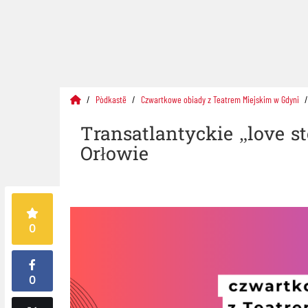
Pòdkastë
Czwartkowe obiady z Teatrem Miejskim w Gdyni
Transatlantyckie „love st
Orłowie
0
0