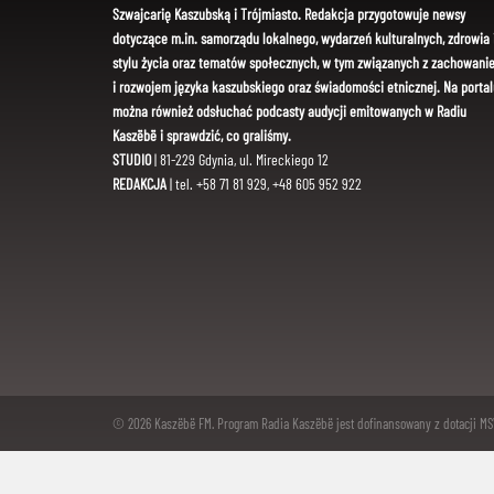
Szwajcarię Kaszubską i Trójmiasto. Redakcja przygotowuje newsy
dotyczące m.in. samorządu lokalnego, wydarzeń kulturalnych, zdrowia 
stylu życia oraz tematów społecznych, w tym związanych z zachowani
i rozwojem języka kaszubskiego oraz świadomości etnicznej. Na portal
można również odsłuchać podcasty audycji emitowanych w Radiu
Kaszëbë i sprawdzić, co graliśmy.
STUDIO
| 81-229 Gdynia, ul. Mireckiego 12
REDAKCJA
| tel. +58 71 81 929, +48 605 952 922
© 2026 Kaszëbë FM. Program Radia Kaszëbë jest dofinansowany z dotacji M