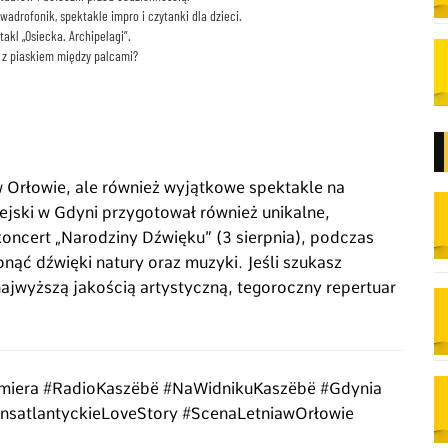
adrofonik, spektakle impro i czytanki dla dzieci.
akl „Osiecka. Archipelagi”.
y z piaskiem między palcami?
w Orłowie, ale również wyjątkowe spektakle na
iejski w Gdyni przygotował również unikalne,
koncert „Narodziny Dźwięku” (3 sierpnia), podczas
nąć dźwięki natury oraz muzyki. Jeśli szukasz
ajwyższą jakością artystyczną, tegoroczny repertuar
remiera #RadioKaszëbë #NaWidnikuKaszëbë #Gdynia
nsatlantyckieLoveStory #ScenaLetniawOrłowie