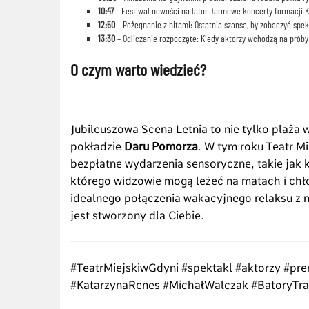
10:47
– Festiwal nowości na lato: Darmowe koncerty formacji Kw
12:50
– Pożegnanie z hitami: Ostatnia szansa, by zobaczyć spekt
13:30
– Odliczanie rozpoczęte: Kiedy aktorzy wchodzą na prób
O czym warto wiedzieć?
Jubileuszowa Scena Letnia to nie tylko plaża 
pokładzie
Daru Pomorza
. W tym roku Teatr M
bezpłatne wydarzenia sensoryczne, takie jak 
którego widzowie mogą leżeć na matach i chło
idealnego połączenia wakacyjnego relaksu z n
jest stworzony dla Ciebie.
#TeatrMiejskiwGdyni #spektakl #aktorzy #p
#KatarzynaRenes #MichałWalczak #BatoryTra