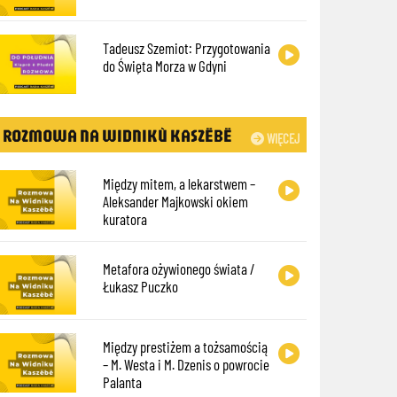
Tadeusz Szemiot: Przygotowania
do Święta Morza w Gdyni
ROZMOWA NA WIDNIKÙ KASZËBË
WIĘCEJ
Między mitem, a lekarstwem –
Aleksander Majkowski okiem
kuratora
Metafora ożywionego świata /
Łukasz Puczko
Między prestiżem a tożsamością
– M. Westa i M. Dzenis o powrocie
Palanta