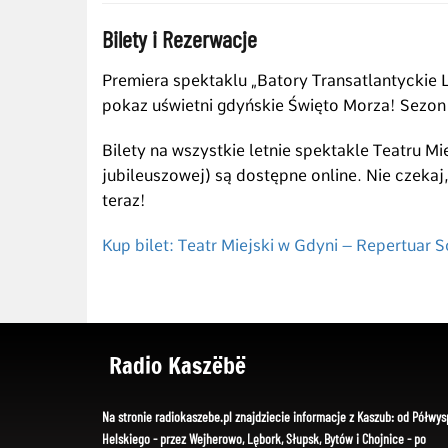
Bilety i Rezerwacje
Premiera spektaklu „Batory Transatlantyckie L
pokaz uświetni gdyńskie Święto Morza! Sezon 
Bilety na wszystkie letnie spektakle Teatru Mi
jubileuszowej) są dostępne online. Nie czekaj,
teraz!
Kup bilet: Teatr Miejski w Gdyni – Repertuar S
Radio Kaszëbë
Na stronie radiokaszebe.pl znajdziecie informacje z Kaszub: od Półwys
Helskiego - przez Wejherowo, Lębork, Słupsk, Bytów i Chojnice - po