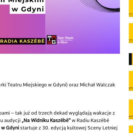
rki Teatru Miejskiego w Gdyni) oraz Michał Walczak
pami – tak już od trzech dekad wyglądają wakacje z
tu audycji
„Na Widniku Kaszëbë”
w Radiu Kaszëbë
i w Gdyni
startuje z 30. edycją kultowej Sceny Letniej