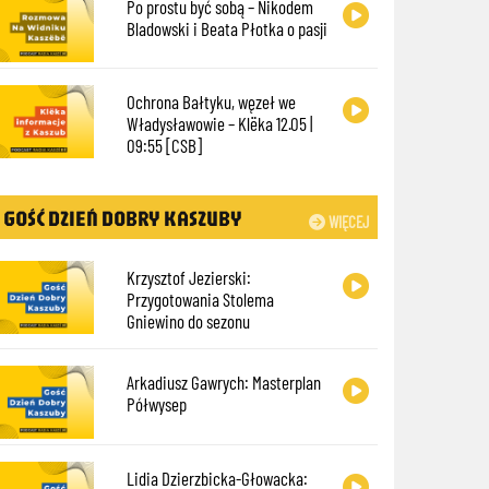
Po prostu być sobą – Nikodem
Bladowski i Beata Płotka o pasji
Ochrona Bałtyku, węzeł we
Władysławowie – Klëka 12.05 |
09:55 [CSB]
GOŚĆ DZIEŃ DOBRY KASZUBY
WIĘCEJ
Krzysztof Jezierski:
Przygotowania Stolema
Gniewino do sezonu
Arkadiusz Gawrych: Masterplan
Półwysep
Lidia Dzierzbicka-Głowacka: