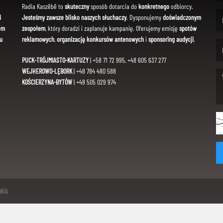
(Fi
Radia Kaszëbë to
skuteczny
sposób dotarcia do
konkretnego
odbiorcy.
i
Jesteśmy zawsze blisko naszych słuchaczy
. Dysponujemy
doświadczonym
em
zespołem
, który doradzi i zaplanuje kampanię. Oferujemy emisję
spotów
(Em
u
reklamowych
,
organizację konkursów antenowych
i
sponsoring audycji
.
PUCK-TRÓJMIASTO-KARTUZY
| +58 71 72 995, +48 605 637 277
WEJHEROWO-LĘBORK
| +48 784 480 588
KOŚCIERZYNA-BYTÓW
| +48 505 029 974
(Me
SWiA