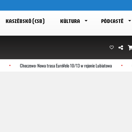
KASZËBSKÔ (CSB)
KÙLTURA
PÒDCASTË
Choczewo: Nowa trasa EuroVelo 10/13 w rejonie Lubiatowa
Gnie