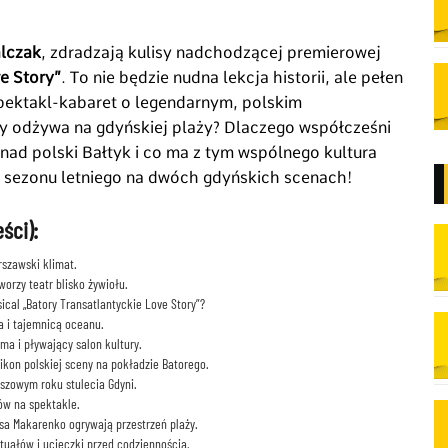
lczak
, zdradzają kulisy nadchodzącej premierowej
e Story”
. To nie będzie nudna lekcja historii, ale pełen
pektakl-kabaret o legendarnym, polskim
zny odżywa na gdyńskiej plaży? Dlaczego współcześni
ą nad polski Bałtyk i co ma z tym wspólnego kultura
 sezonu letniego na dwóch gdyńskich scenach!
ści):
szawski klimat.
worzy teatr blisko żywiołu.
cal „Batory Transatlantyckie Love Story”?
a i tajemnicą oceanu.
lma i pływający salon kultury.
ikon polskiej sceny na pokładzie Batorego.
uszowym roku stulecia Gdyni.
tów na spektakle.
sa Makarenko ogrywają przestrzeń plaży.
tuałów i ucieczki przed codziennością.