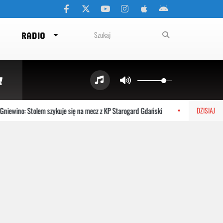
RADIO
wino: Stolem szykuje się na mecz z KP Starogard Gdański
Kartuzy: Bezpł
DZISIAJ