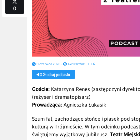
0
11 czerwca 2026 -
1320 WYŚWIETLEŃ
Słuchaj podcastu
Goście:
Katarzyna Renes (zastępczyni dyrekto
(reżyser i dramatopisarz)
Prowadząca:
Agnieszka Łukasik
Szum fal, zachodzące słońce i piasek pod sto
kulturą w Trójmieście. W tym odcinku podcas
świętujemy wyjątkowy jubileusz.
Teatr Miejsk