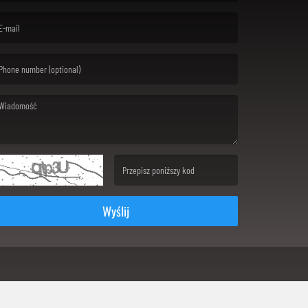
rst name is required )
ail is required. )
ssage is required. )
(Invalid Captcha. )
Wyślij