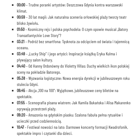
00:00
– Trudne poranki artystów: Deszczowa Gdynia kontra warszawski
klimat.
00:59
– 30 lat magii: Jak naturalna sceneria orłowskiej plaży tworzy teatr
blisko żywiołu.
01:50
– Kosmiczny rejs i polska psychodela: O czym opowie musical „Batory
Transatlantyckie Love Story”?
03:21
– Podróż bez smartfona: Tęsknota za odcięciem od świata i tajemnicą
oceanu.
03:49
– „Lucky Ship” i jego artyści: Inspiracje książką Eryka Kulma i
pływający salon kultury.
04:40
– Od Hanny Ordonówny do Violetty Villas: Duchy wielkich ikon polskiej
sceny na pokładzie Batorego.
05:38
– Wyzwania logistyczne: Nowa energia dyrekcji w jubileuszowym roku
stulecia Gdyni.
06:45
– Akcja „100 na 100”: Wyjątkowe, jubileuszowe ceny biletów na
spektakle.
07:55
– Scenografia pisana wiatrem: Jak Kamila Bukańska i Alisa Makarenko
ogrywają przestrzeń plaży.
09:20
– Amazonia na gdyńskim piasku: Szalona fabuła pełna rytuałów i
ucieczki przed codziennością.
10:47
– Festiwal nowości na lato: Darmowe koncerty formacji Kwadrofonik,
spektakle impro i czytanki dla dzieci.