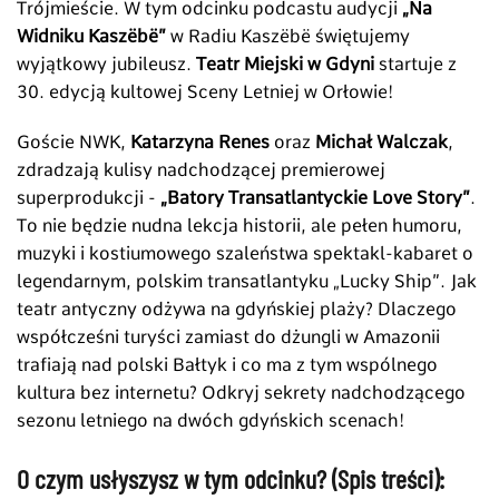
Trójmieście. W tym odcinku podcastu audycji
„Na
Widniku Kaszëbë”
w Radiu Kaszëbë świętujemy
wyjątkowy jubileusz.
Teatr Miejski w Gdyni
startuje z
30. edycją kultowej Sceny Letniej w Orłowie!
Goście NWK,
Katarzyna Renes
oraz
Michał Walczak
,
zdradzają kulisy nadchodzącej premierowej
superprodukcji -
„Batory Transatlantyckie Love Story”
.
To nie będzie nudna lekcja historii, ale pełen humoru,
muzyki i kostiumowego szaleństwa spektakl-kabaret o
legendarnym, polskim transatlantyku „Lucky Ship”. Jak
teatr antyczny odżywa na gdyńskiej plaży? Dlaczego
współcześni turyści zamiast do dżungli w Amazonii
trafiają nad polski Bałtyk i co ma z tym wspólnego
kultura bez internetu? Odkryj sekrety nadchodzącego
sezonu letniego na dwóch gdyńskich scenach!
O czym usłyszysz w tym odcinku? (Spis treści):