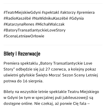
#TeatrMiejskiwGdyni #spektakl #aktorzy #premiera
#RadioKaszëbë #NaWidnikuKaszëbë #Gdynia
#KatarzynaRenes #MichałWalczak
#BatoryTransatlantyckieLoveStory
#ScenaLetniawOrłowie
Bilety i Rezerwacje
Premiera spektaklu „Batory Transatlantyckie Love
Story” odbędzie się już 27 czerwca, a kolejny pokaz
uświetni gdyńskie Święto Morza! Sezon Sceny Letniej
potrwa do 16 sierpnia.
Bilety na wszystkie letnie spektakle Teatru Miejskiego
w Gdyni (w tym w specjalnej puli jubileuszowej) są
dostępne online. Nie czekaj, aż porwie Cię fala –