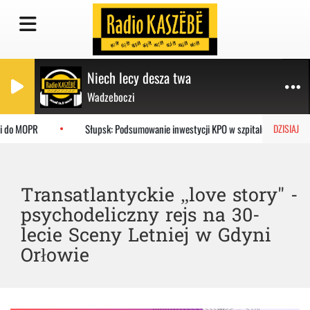
Niech lecy desza twa
Wadzeboczi
i do MOPR
Słupsk: Podsumowanie inwestycji KPO w szpitalu
DZISIAJ
Transatlantyckie „love story" -
psychodeliczny rejs na 30-
lecie Sceny Letniej w Gdyni
Orłowie