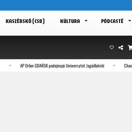
KASZËBSKÔ (CSB)
KÙLTURA
PÒDCASTË
AP Orlen GDAŃSK podejmuje Uniwersytet Jagielloński
Choczewo: