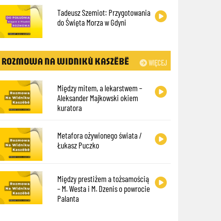
Tadeusz Szemiot: Przygotowania
do Święta Morza w Gdyni
ROZMOWA NA WIDNIKÙ KASZËBË
WIĘCEJ
Między mitem, a lekarstwem –
Aleksander Majkowski okiem
kuratora
Metafora ożywionego świata /
Łukasz Puczko
Między prestiżem a tożsamością
– M. Westa i M. Dzenis o powrocie
Palanta