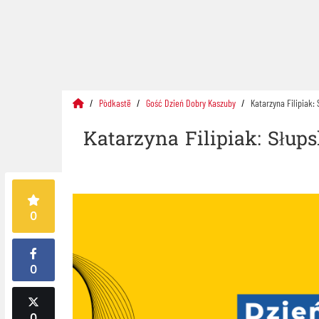
Pòdkastë
Gość Dzień Dobry Kaszuby
Katarzyna Filipiak:
Katarzyna Filipiak: Słup
0
0
0