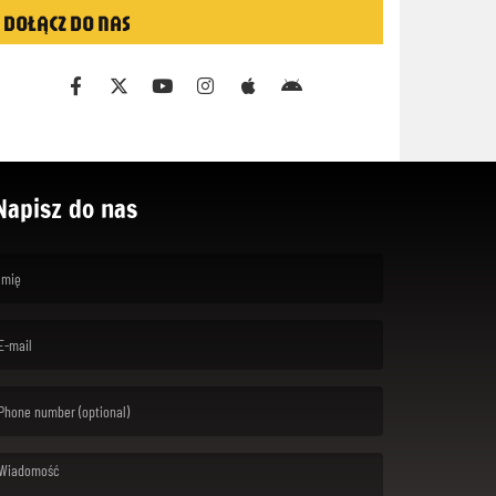
DOŁĄCZ DO NAS
Napisz do nas
rst name is required )
ail is required. )