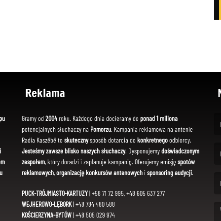
Reklama
pu
Gramy od
2004
roku. Każdego dnia docieramy do
ponad 1 miliona
potencjalnych słuchaczy na
Pomorzu
. Kampania reklamowa na antenie
(Fi
Radia Kaszëbë to
skuteczny
sposób dotarcia do
konkretnego
odbiorcy.
i
Jesteśmy zawsze blisko naszych słuchaczy
. Dysponujemy
doświadczonym
em
zespołem
, który doradzi i zaplanuje kampanię. Oferujemy emisję
spotów
(Em
u
reklamowych
,
organizację konkursów antenowych
i
sponsoring audycji
.
PUCK-TRÓJMIASTO-KARTUZY
| +58 71 72 995, +48 605 637 277
WEJHEROWO-LĘBORK
| +48 784 480 588
KOŚCIERZYNA-BYTÓW
| +48 505 029 974