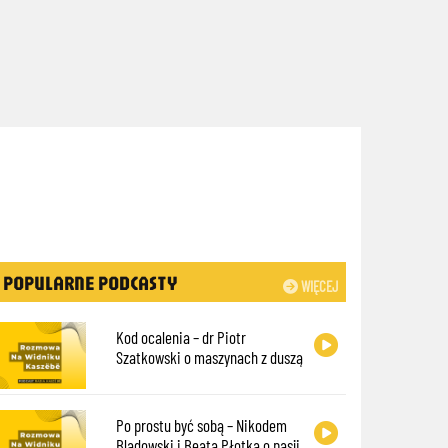
POPULARNE PODCASTY
WIĘCEJ
Kod ocalenia – dr Piotr
Szatkowski o maszynach z duszą
Po prostu być sobą – Nikodem
Bladowski i Beata Płotka o pasji