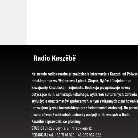
Radio Kaszëbë
Na stronie radiokaszebe.pl znajdziecie informacje z Kaszub: od Półwys
Helskiego - przez Wejherowo, Lębork, Słupsk, Bytów i Chojnice - po
Szwajcarię Kaszubską i Trójmiasto. Redakcja przygotowuje newsy
dotyczące m.in. samorządu lokalnego, wydarzeń kulturalnych, zdrowia 
stylu życia oraz tematów społecznych, w tym związanych z zachowani
i rozwojem języka kaszubskiego oraz świadomości etnicznej. Na portal
można również odsłuchać podcasty audycji emitowanych w Radiu
Kaszëbë i sprawdzić, co graliśmy.
STUDIO
| 81-229 Gdynia, ul. Mireckiego 12
REDAKCJA
| tel. +58 71 81 929, +48 605 952 922