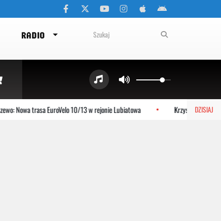
RADIO
 Nowa trasa EuroVelo 10/13 w rejonie Lubiatowa
Krzysztof Jezierski o 
DZISIAJ