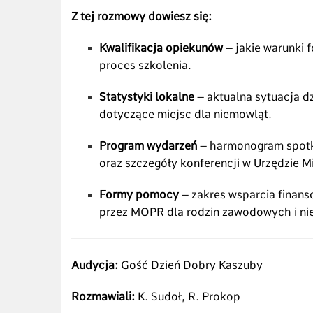
Z tej rozmowy dowiesz się:
Kwalifikacja opiekunów
– jakie warunki 
proces szkolenia.
Statystyki lokalne
– aktualna sytuacja d
dotyczące miejsc dla niemowląt.
Program wydarzeń
– harmonogram spotka
oraz szczegóły konferencji w Urzędzie M
Formy pomocy
– zakres wsparcia finan
przez MOPR dla rodzin zawodowych i n
Audycja:
Gość Dzień Dobry Kaszuby
Rozmawiali:
K. Sudoł, R. Prokop