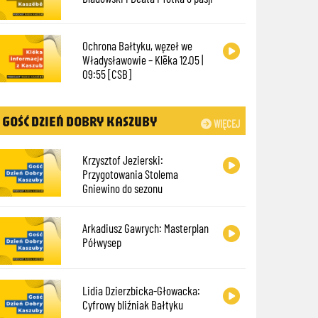
Ochrona Bałtyku, węzeł we
Władysławowie – Klëka 12.05 |
09:55 [CSB]
GOŚĆ DZIEŃ DOBRY KASZUBY
WIĘCEJ
Krzysztof Jezierski:
Przygotowania Stolema
Gniewino do sezonu
Arkadiusz Gawrych: Masterplan
Półwysep
Lidia Dzierzbicka-Głowacka:
Cyfrowy bliźniak Bałtyku