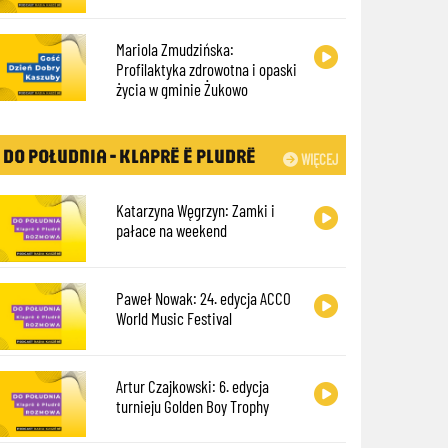
Mariola Zmudzińska:
Profilaktyka zdrowotna i opaski
życia w gminie Żukowo
DO POŁUDNIA - KLAPRË Ë PLUDRË
WIĘCEJ
Katarzyna Węgrzyn: Zamki i
pałace na weekend
Paweł Nowak: 24. edycja ACCO
World Music Festival
Artur Czajkowski: 6. edycja
turnieju Golden Boy Trophy