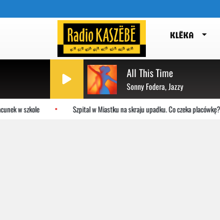
KLËKA
All This Time
Sonny Fodera, Jazzy
ek w szkole
Szpital w Miastku na skraju upadku. Co czeka placówkę?