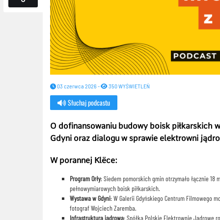
03 czerwca 2026 -
350 WYŚWIETLEŃ
Słuchaj podcastu
O dofinansowaniu budowy boisk piłkarskich w 
Gdyni oraz dialogu w sprawie elektrowni jądr
W porannej Klëce:
Program Orły
: Siedem pomorskich gmin otrzymało łącznie 18 ml
pełnowymiarowych boisk piłkarskich.
Wystawa w Gdyni
: W Galerii Gdyńskiego Centrum Filmowego mo
fotograf Wojciech Zaremba.
Infrastruktura jądrowa
: Spółka Polskie Elektrownie Jądrowe r