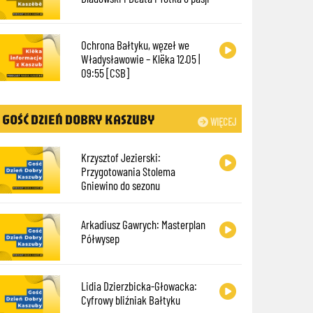
Ochrona Bałtyku, węzeł we
Władysławowie – Klëka 12.05 |
09:55 [CSB]
GOŚĆ DZIEŃ DOBRY KASZUBY
WIĘCEJ
Krzysztof Jezierski:
Przygotowania Stolema
Gniewino do sezonu
Arkadiusz Gawrych: Masterplan
Półwysep
Lidia Dzierzbicka-Głowacka:
Cyfrowy bliźniak Bałtyku