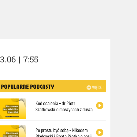
.06 | 7:55
POPULARNE PODCASTY
WIĘCEJ
Kod ocalenia – dr Piotr
Szatkowski o maszynach z duszą
Po prostu być sobą – Nikodem
Bladowski i Beata Płotka o pasji