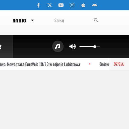
RADIO
Nowa trasa EuroVelo 10/13 w rejonie Lubiatowa
Gniewino: Stolem szyku
DZISIAJ