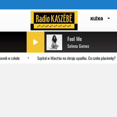
KLËKA
Feel Me
Selena Gomez
k w szkole
Szpital w Miastku na skraju upadku. Co czeka placówkę?