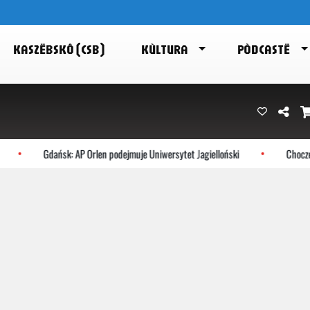
KASZËBSKÔ (CSB)
KÙLTURA
PÒDCASTË
Gdańsk: AP Orlen podejmuje Uniwersytet Jagielloński
Choczewo: 