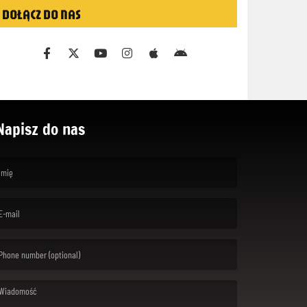
DOŁĄCZ DO NAS
Napisz do nas
rst name is required )
ail is required. )