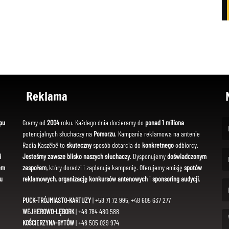
Reklama
pu
Gramy od
2004
roku. Każdego dnia docieramy do
ponad 1 miliona
potencjalnych słuchaczy na
Pomorzu
. Kampania reklamowa na antenie
(Fi
Radia Kaszëbë to
skuteczny
sposób dotarcia do
konkretnego
odbiorcy.
i
Jesteśmy zawsze blisko naszych słuchaczy
. Dysponujemy
doświadczonym
em
zespołem
, który doradzi i zaplanuje kampanię. Oferujemy emisję
spotów
(Em
u
reklamowych
,
organizację konkursów antenowych
i
sponsoring audycji
.
PUCK-TRÓJMIASTO-KARTUZY
| +58 71 72 995, +48 605 637 277
WEJHEROWO-LĘBORK
| +48 784 480 588
KOŚCIERZYNA-BYTÓW
| +48 505 029 974