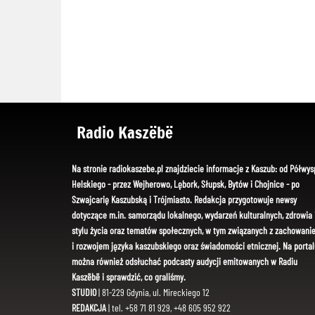
Radio Kaszëbë
Na stronie radiokaszebe.pl znajdziecie informacje z Kaszub: od Półwys
Helskiego - przez Wejherowo, Lębork, Słupsk, Bytów i Chojnice - po
Szwajcarię Kaszubską i Trójmiasto. Redakcja przygotowuje newsy
dotyczące m.in. samorządu lokalnego, wydarzeń kulturalnych, zdrowia 
stylu życia oraz tematów społecznych, w tym związanych z zachowani
i rozwojem języka kaszubskiego oraz świadomości etnicznej. Na portal
można również odsłuchać podcasty audycji emitowanych w Radiu
Kaszëbë i sprawdzić, co graliśmy.
STUDIO
| 81-229 Gdynia, ul. Mireckiego 12
REDAKCJA
| tel. +58 71 81 929, +48 605 952 922