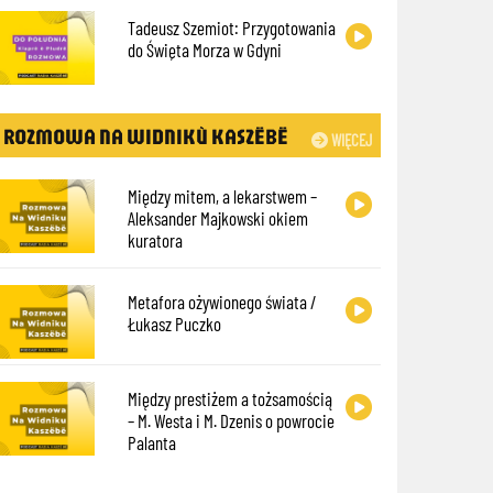
Tadeusz Szemiot: Przygotowania
do Święta Morza w Gdyni
ROZMOWA NA WIDNIKÙ KASZËBË
WIĘCEJ
Między mitem, a lekarstwem –
Aleksander Majkowski okiem
kuratora
Metafora ożywionego świata /
Łukasz Puczko
Między prestiżem a tożsamością
– M. Westa i M. Dzenis o powrocie
Palanta