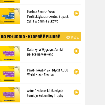
Mariola Zmudzińska:
Profilaktyka zdrowotna i opaski
życia w gminie Żukowo
DO POŁUDNIA - KLAPRË Ë PLUDRË
WIĘCEJ
Katarzyna Węgrzyn: Zamki i
pałace na weekend
Paweł Nowak: 24. edycja ACCO
World Music Festival
Artur Czajkowski: 6. edycja
turnieju Golden Boy Trophy