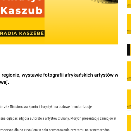
regionie, wystawie fotografii afrykańskich artystów w
owej.
n zł z Ministerstwa Sportu i Turystyki na budowę i modernizację
żna oglądać zdjęcia autorstwa artystów z Ghany, których prezentację zainicjował
ozpoczyna dialog z rynkiem w celu przygotowania przetargu na system wodno-