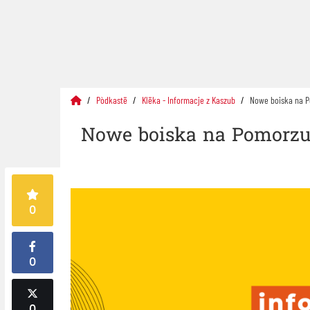
Pòdkastë
Klëka - Informacje z Kaszub
Nowe boiska na Po
Nowe boiska na Pomorzu, 
0
0
0