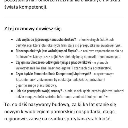
świata kompetencji.
Z tej rozmowy dowiesz się:
Jak wejść do jądrowego łańcucha dostaw?
– o konkretnych ścieżkach
certyfikacji, które dla lokalnych firm stają się przepustką na światowe rynki.
Dlaczego elektryk jest ważniejszy od fizyka?
– o realnym zapotrzebowaniu na
fachowców, którzy przez najbliższe dekady będą stanowić trzon inwestycji.
Czy gmina Choczewo udźwignie tysiące pracowników?
– o planach
wykorzystania lokalnej bazy noclegowej i szansach dla agroturystyki.
Czym będzie Pomorska Rada Kompetencji Jądrowych?
– o systemowym
łączeniu nauki z biznesem, by edukacja nadążała za potrzebami
gigantycznego placu budowy.
Jak nie przegapić swojej szansy?
– o miejscach, gdzie przedsiębiorcy i młodzi
ludzie mogą znaleźć rzetelne informacje zamiast lokalnych mitów.
To, co dziś nazywamy budową, za kilka lat stanie się
nowym krwiobiegiem pomorskiej gospodarki, dając
regionowi szansę na rzadko spotykaną stabilność.