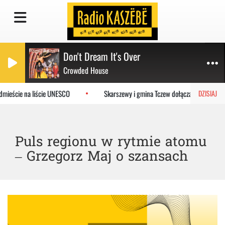
Don't Dream It's Over
Crowded House
mieście na liście UNESCO
Skarszewy i gmina Tczew dołączają do syste
DZISIAJ
Puls regionu w rytmie atomu
– Grzegorz Maj o szansach