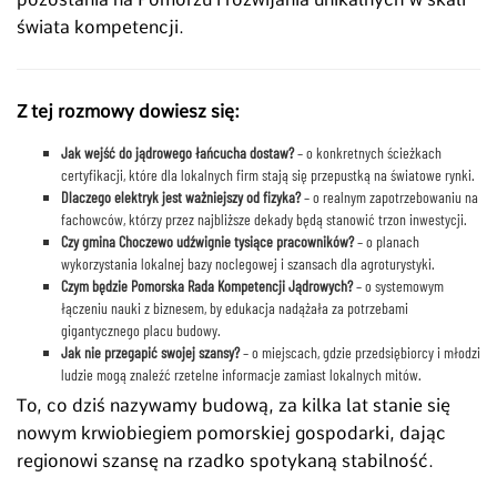
świata kompetencji.
Z tej rozmowy dowiesz się:
Jak wejść do jądrowego łańcucha dostaw?
– o konkretnych ścieżkach
certyfikacji, które dla lokalnych firm stają się przepustką na światowe rynki.
Dlaczego elektryk jest ważniejszy od fizyka?
– o realnym zapotrzebowaniu na
fachowców, którzy przez najbliższe dekady będą stanowić trzon inwestycji.
Czy gmina Choczewo udźwignie tysiące pracowników?
– o planach
wykorzystania lokalnej bazy noclegowej i szansach dla agroturystyki.
Czym będzie Pomorska Rada Kompetencji Jądrowych?
– o systemowym
łączeniu nauki z biznesem, by edukacja nadążała za potrzebami
gigantycznego placu budowy.
Jak nie przegapić swojej szansy?
– o miejscach, gdzie przedsiębiorcy i młodzi
ludzie mogą znaleźć rzetelne informacje zamiast lokalnych mitów.
To, co dziś nazywamy budową, za kilka lat stanie się
nowym krwiobiegiem pomorskiej gospodarki, dając
regionowi szansę na rzadko spotykaną stabilność.