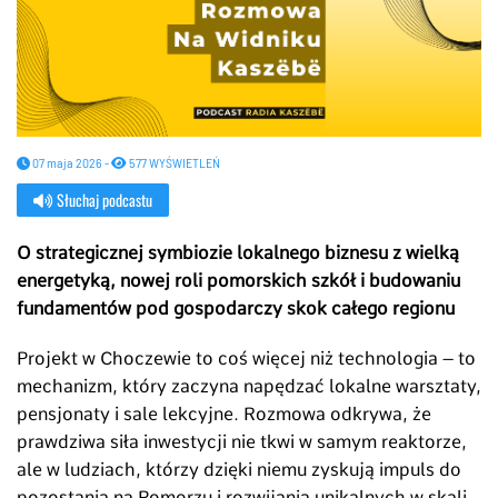
07 maja 2026 -
577 WYŚWIETLEŃ
Słuchaj podcastu
O strategicznej symbiozie lokalnego biznesu z wielką
energetyką, nowej roli pomorskich szkół i budowaniu
fundamentów pod gospodarczy skok całego regionu
Projekt w Choczewie to coś więcej niż technologia – to
mechanizm, który zaczyna napędzać lokalne warsztaty,
pensjonaty i sale lekcyjne. Rozmowa odkrywa, że
prawdziwa siła inwestycji nie tkwi w samym reaktorze,
ale w ludziach, którzy dzięki niemu zyskują impuls do
pozostania na Pomorzu i rozwijania unikalnych w skali