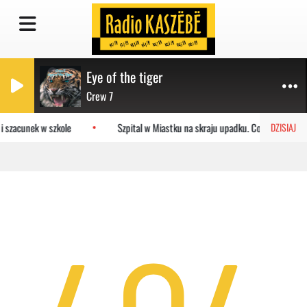
Eye of the tiger
Crew 7
i szacunek w szkole
Szpital w Miastku na skraju upadku. Co czeka placó
DZISIAJ