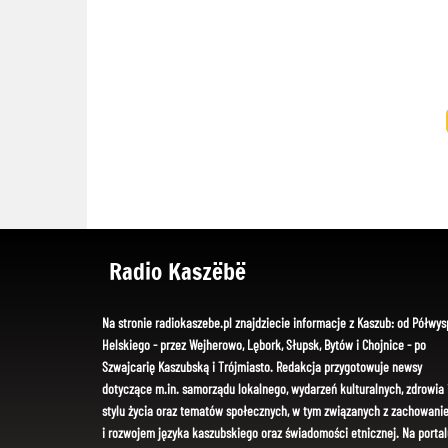
Radio Kaszëbë
Na stronie radiokaszebe.pl znajdziecie informacje z Kaszub: od Półwys
Helskiego - przez Wejherowo, Lębork, Słupsk, Bytów i Chojnice - po
Szwajcarię Kaszubską i Trójmiasto. Redakcja przygotowuje newsy
dotyczące m.in. samorządu lokalnego, wydarzeń kulturalnych, zdrowia 
stylu życia oraz tematów społecznych, w tym związanych z zachowani
i rozwojem języka kaszubskiego oraz świadomości etnicznej. Na portal