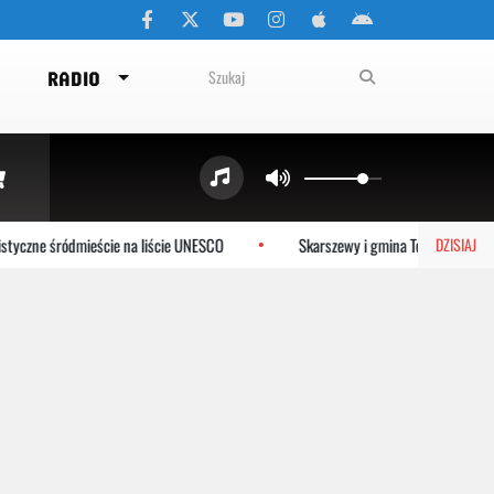
RADIO
yczne śródmieście na liście UNESCO
Skarszewy i gmina Tczew dołączają
DZISIAJ