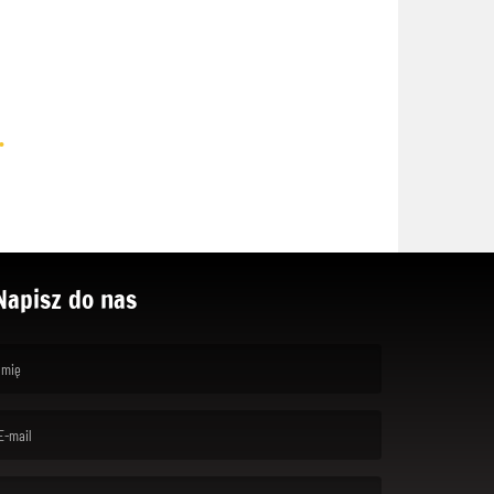
.
Napisz do nas
rst name is required )
ail is required. )