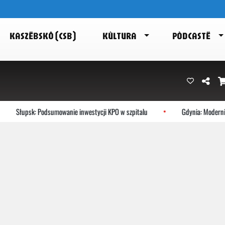
KASZËBSKÔ (CSB)
KÙLTURA
PÒDCASTË
Słupsk: Podsumowanie inwestycji KPO w szpitalu
Gdynia: Modernist