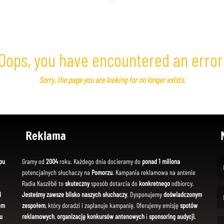
Oops, you have encountered an error
Sorry, the page you are looking for no longer exists.
Reklama
pu
Gramy od
2004
roku. Każdego dnia docieramy do
ponad 1 miliona
potencjalnych słuchaczy na
Pomorzu
. Kampania reklamowa na antenie
(Fi
Radia Kaszëbë to
skuteczny
sposób dotarcia do
konkretnego
odbiorcy.
i
Jesteśmy zawsze blisko naszych słuchaczy
. Dysponujemy
doświadczonym
em
zespołem
, który doradzi i zaplanuje kampanię. Oferujemy emisję
spotów
(Em
u
reklamowych
,
organizację konkursów antenowych
i
sponsoring audycji
.