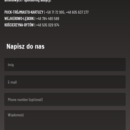
PUCK-TRÓJMIASTO-KARTUZY
| +58 71 72 995, +48 605 637 277
WEJHEROWO-LĘBORK
| +48 784 480 588
KOŚCIERZYNA-BYTÓW
| +48 505 029 974
Napisz do nas
(First name is required )
(Email is required. )