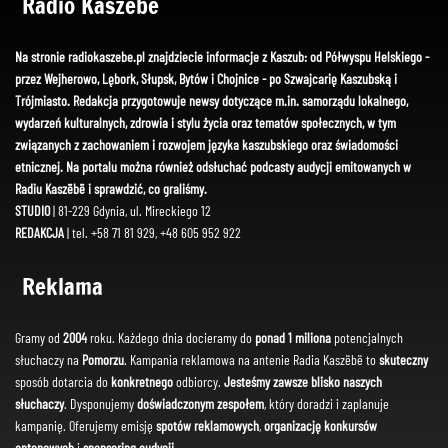
Radio Kaszëbë
Na stronie radiokaszebe.pl znajdziecie informacje z Kaszub: od Półwyspu Helskiego -
przez Wejherowo, Lębork, Słupsk, Bytów i Chojnice - po Szwajcarię Kaszubską i
Trójmiasto. Redakcja przygotowuje newsy dotyczące m.in. samorządu lokalnego,
wydarzeń kulturalnych, zdrowia i stylu życia oraz tematów społecznych, w tym
związanych z zachowaniem i rozwojem języka kaszubskiego oraz świadomości
etnicznej. Na portalu można również odsłuchać podcasty audycji emitowanych w
Radiu Kaszëbë i sprawdzić, co graliśmy.
STUDIO
| 81-229 Gdynia, ul. Mireckiego 12
REDAKCJA
| tel. +58 71 81 929, +48 605 952 922
Reklama
Gramy od
2004
roku. Każdego dnia docieramy do
ponad 1 miliona
potencjalnych
słuchaczy na
Pomorzu
. Kampania reklamowa na antenie Radia Kaszëbë to
skuteczny
sposób dotarcia do
konkretnego
odbiorcy.
Jesteśmy zawsze blisko naszych
słuchaczy
. Dysponujemy
doświadczonym zespołem
, który doradzi i zaplanuje
kampanię. Oferujemy emisję
spotów reklamowych
,
organizację konkursów
antenowych
i
sponsoring audycji
.