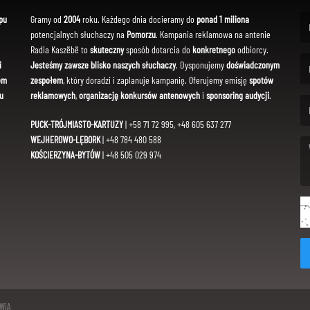
pu
Gramy od
2004
roku. Każdego dnia docieramy do
ponad 1 miliona
potencjalnych słuchaczy na
Pomorzu
. Kampania reklamowa na antenie
(Fi
Radia Kaszëbë to
skuteczny
sposób dotarcia do
konkretnego
odbiorcy.
i
Jesteśmy zawsze blisko naszych słuchaczy
. Dysponujemy
doświadczonym
em
zespołem
, który doradzi i zaplanuje kampanię. Oferujemy emisję
spotów
(Em
u
reklamowych
,
organizację konkursów antenowych
i
sponsoring audycji
.
PUCK-TRÓJMIASTO-KARTUZY
| +58 71 72 995, +48 605 637 277
WEJHEROWO-LĘBORK
| +48 784 480 588
KOŚCIERZYNA-BYTÓW
| +48 505 029 974
(Me
SWiA