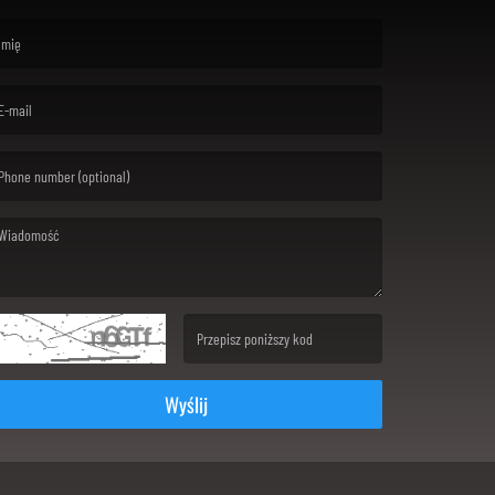
rst name is required )
ail is required. )
ssage is required. )
(Invalid Captcha. )
Wyślij