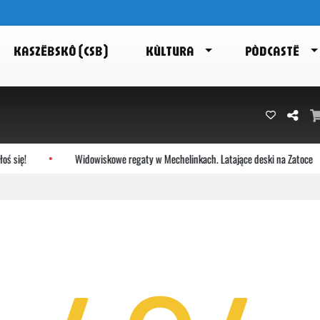
KASZËBSKÔ (CSB)
KÙLTURA
PÒDCASTË
 się!
Widowiskowe regaty w Mechelinkach. Latające deski na Zatoce