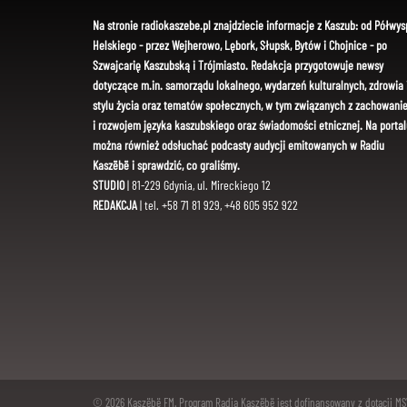
Na stronie radiokaszebe.pl znajdziecie informacje z Kaszub: od Półwys
Helskiego - przez Wejherowo, Lębork, Słupsk, Bytów i Chojnice - po
Szwajcarię Kaszubską i Trójmiasto. Redakcja przygotowuje newsy
dotyczące m.in. samorządu lokalnego, wydarzeń kulturalnych, zdrowia 
stylu życia oraz tematów społecznych, w tym związanych z zachowani
i rozwojem języka kaszubskiego oraz świadomości etnicznej. Na portal
można również odsłuchać podcasty audycji emitowanych w Radiu
Kaszëbë i sprawdzić, co graliśmy.
STUDIO
| 81-229 Gdynia, ul. Mireckiego 12
REDAKCJA
| tel. +58 71 81 929, +48 605 952 922
© 2026 Kaszëbë FM. Program Radia Kaszëbë jest dofinansowany z dotacji M