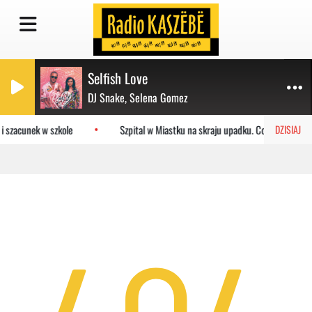
Selfish Love
DJ Snake, Selena Gomez
i szacunek w szkole
Szpital w Miastku na skraju upadku. Co czeka plac
DZISIAJ