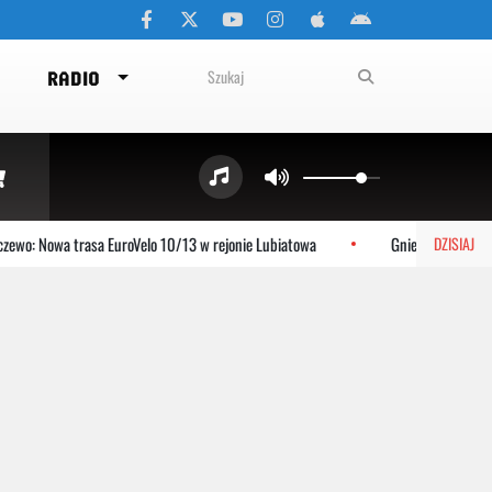
RADIO
wo: Nowa trasa EuroVelo 10/13 w rejonie Lubiatowa
Gniewino: Stolem s
DZISIAJ