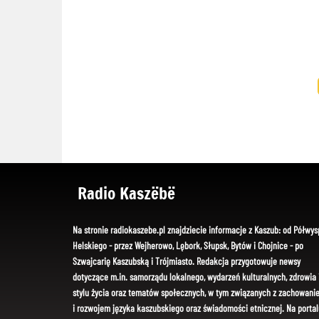
Radio Kaszëbë
Na stronie radiokaszebe.pl znajdziecie informacje z Kaszub: od Półwys
Helskiego - przez Wejherowo, Lębork, Słupsk, Bytów i Chojnice - po
Szwajcarię Kaszubską i Trójmiasto. Redakcja przygotowuje newsy
dotyczące m.in. samorządu lokalnego, wydarzeń kulturalnych, zdrowia 
stylu życia oraz tematów społecznych, w tym związanych z zachowani
i rozwojem języka kaszubskiego oraz świadomości etnicznej. Na portal