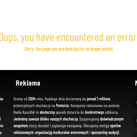
Oops, you have encountered an error
Sorry, the page you are looking for no longer exists.
Reklama
pu
Gramy od
2004
roku. Każdego dnia docieramy do
ponad 1 miliona
potencjalnych słuchaczy na
Pomorzu
. Kampania reklamowa na antenie
(Fi
Radia Kaszëbë to
skuteczny
sposób dotarcia do
konkretnego
odbiorcy.
i
Jesteśmy zawsze blisko naszych słuchaczy
. Dysponujemy
doświadczonym
em
zespołem
, który doradzi i zaplanuje kampanię. Oferujemy emisję
spotów
(Em
u
reklamowych
,
organizację konkursów antenowych
i
sponsoring audycji
.