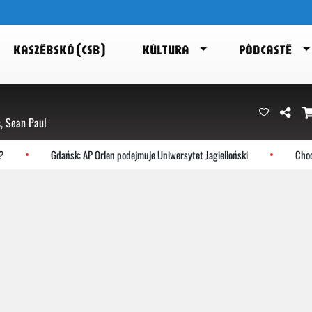
KASZËBSKÔ (CSB)
KÙLTURA
PÒDCASTË
s, Sean Paul
Gdańsk: AP Orlen podejmuje Uniwersytet Jagielloński
Chocze