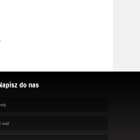
.
Napisz do nas
rst name is required )
ail is required. )