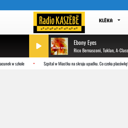
KLËKA
Ebony Eyes
Rico Bernasconi, Tuklan, A-Clas
cunek w szkole
Szpital w Miastku na skraju upadku. Co czeka placówkę?