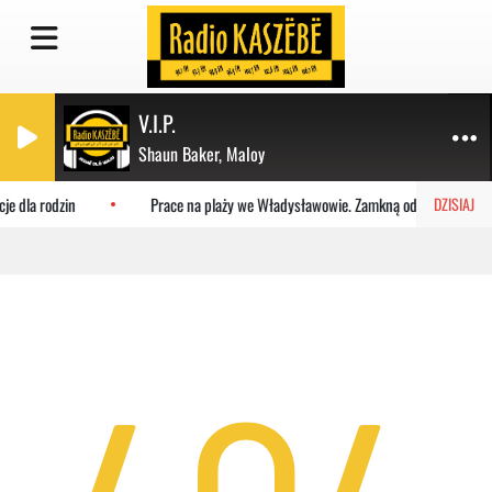
V.I.P.
Shaun Baker, Maloy
je dla rodzin
Prace na plaży we Władysławowie. Zamkną odcinki w szczy
DZISIAJ