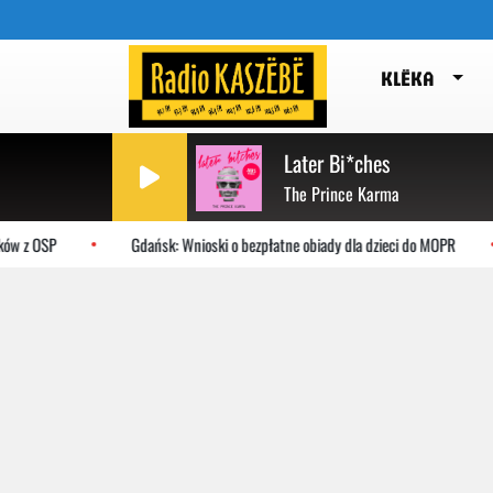
KLËKA
Later Bi*ches
The Prince Karma
ów z OSP
Gdańsk: Wnioski o bezpłatne obiady dla dzieci do MOPR