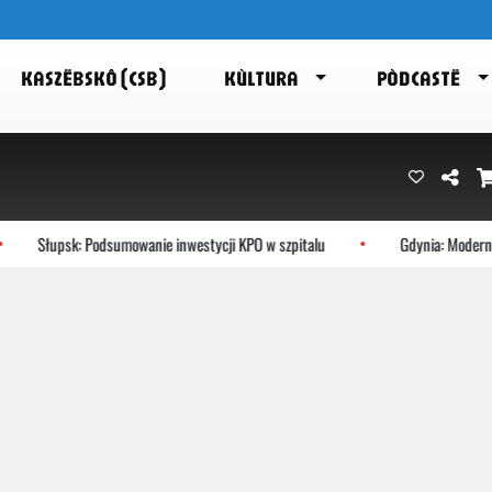
KASZËBSKÔ (CSB)
KÙLTURA
PÒDCASTË
Słupsk: Podsumowanie inwestycji KPO w szpitalu
Gdynia: Modernist