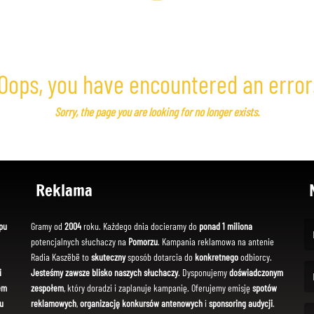
Oops, you have encountered an error
Sorry, the page you are looking for no longer exists.
Reklama
pu
Gramy od
2004
roku. Każdego dnia docieramy do
ponad 1 miliona
potencjalnych słuchaczy na
Pomorzu
. Kampania reklamowa na antenie
(Fi
Radia Kaszëbë to
skuteczny
sposób dotarcia do
konkretnego
odbiorcy.
i
Jesteśmy zawsze blisko naszych słuchaczy
. Dysponujemy
doświadczonym
em
zespołem
, który doradzi i zaplanuje kampanię. Oferujemy emisję
spotów
(Em
u
reklamowych
,
organizację konkursów antenowych
i
sponsoring audycji
.