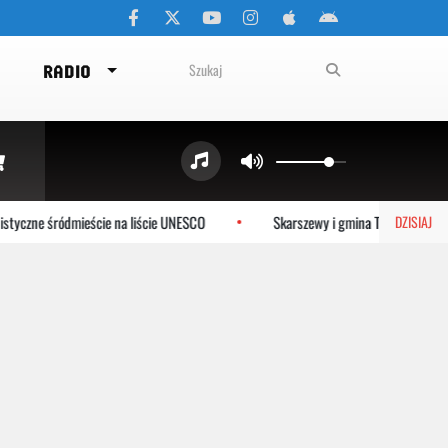
RADIO
yczne śródmieście na liście UNESCO
Skarszewy i gmina Tczew dołączaj
DZISIAJ