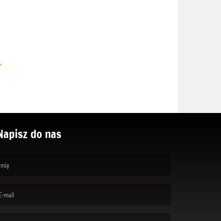
.
Napisz do nas
rst name is required )
ail is required. )