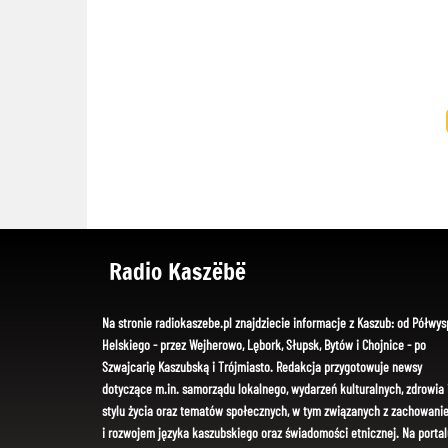
Radio Kaszëbë
Na stronie radiokaszebe.pl znajdziecie informacje z Kaszub: od Półwys
Helskiego - przez Wejherowo, Lębork, Słupsk, Bytów i Chojnice - po
Szwajcarię Kaszubską i Trójmiasto. Redakcja przygotowuje newsy
dotyczące m.in. samorządu lokalnego, wydarzeń kulturalnych, zdrowia 
stylu życia oraz tematów społecznych, w tym związanych z zachowani
i rozwojem języka kaszubskiego oraz świadomości etnicznej. Na portal