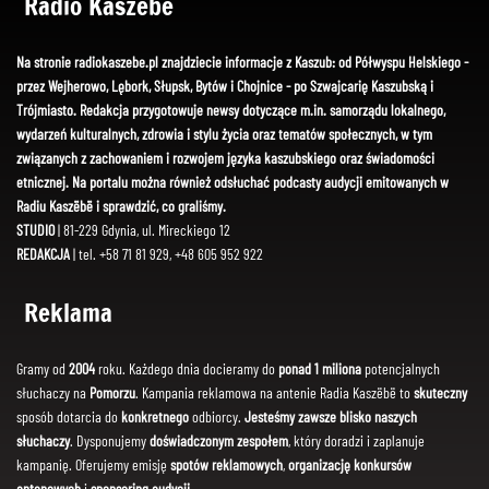
Radio Kaszëbë
Na stronie radiokaszebe.pl znajdziecie informacje z Kaszub: od Półwyspu Helskiego -
przez Wejherowo, Lębork, Słupsk, Bytów i Chojnice - po Szwajcarię Kaszubską i
Trójmiasto. Redakcja przygotowuje newsy dotyczące m.in. samorządu lokalnego,
wydarzeń kulturalnych, zdrowia i stylu życia oraz tematów społecznych, w tym
związanych z zachowaniem i rozwojem języka kaszubskiego oraz świadomości
etnicznej. Na portalu można również odsłuchać podcasty audycji emitowanych w
Radiu Kaszëbë i sprawdzić, co graliśmy.
STUDIO
| 81-229 Gdynia, ul. Mireckiego 12
REDAKCJA
| tel. +58 71 81 929, +48 605 952 922
Reklama
Gramy od
2004
roku. Każdego dnia docieramy do
ponad 1 miliona
potencjalnych
słuchaczy na
Pomorzu
. Kampania reklamowa na antenie Radia Kaszëbë to
skuteczny
sposób dotarcia do
konkretnego
odbiorcy.
Jesteśmy zawsze blisko naszych
słuchaczy
. Dysponujemy
doświadczonym zespołem
, który doradzi i zaplanuje
kampanię. Oferujemy emisję
spotów reklamowych
,
organizację konkursów
antenowych
i
sponsoring audycji
.