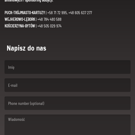
PUCK-TRÓJMIASTO-KARTUZY
| +58 71 72 995, +48 605 637 277
WEJHEROWO-LĘBORK
| +48 784 480 588
KOŚCIERZYNA-BYTÓW
| +48 505 029 974
Napisz do nas
(First name is required )
(Email is required. )