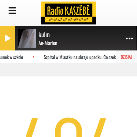
kulm
An-Marlen
unek w szkole
Szpital w Miastku na skraju upadku. Co czeka placówkę?
DZISIAJ