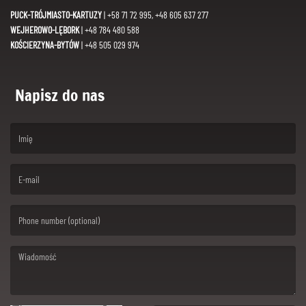
PUCK-TRÓJMIASTO-KARTUZY
| +58 71 72 995, +48 605 637 277
WEJHEROWO-LĘBORK
| +48 784 480 588
KOŚCIERZYNA-BYTÓW
| +48 505 029 974
Napisz do nas
(First name is required )
(Email is required. )
(Message is required. )