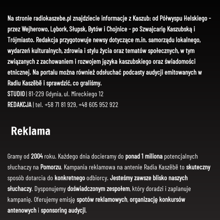
Na stronie radiokaszebe.pl znajdziecie informacje z Kaszub: od Półwyspu Helskiego -
przez Wejherowo, Lębork, Słupsk, Bytów i Chojnice - po Szwajcarię Kaszubską i
Trójmiasto. Redakcja przygotowuje newsy dotyczące m.in. samorządu lokalnego,
wydarzeń kulturalnych, zdrowia i stylu życia oraz tematów społecznych, w tym
związanych z zachowaniem i rozwojem języka kaszubskiego oraz świadomości
etnicznej. Na portalu można również odsłuchać podcasty audycji emitowanych w
Radiu Kaszëbë i sprawdzić, co graliśmy.
STUDIO
| 81-229 Gdynia, ul. Mireckiego 12
REDAKCJA
| tel. +58 71 81 929, +48 605 952 922
Reklama
Gramy od
2004
roku. Każdego dnia docieramy do
ponad 1 miliona
potencjalnych
słuchaczy na
Pomorzu
. Kampania reklamowa na antenie Radia Kaszëbë to
skuteczny
sposób dotarcia do
konkretnego
odbiorcy.
Jesteśmy zawsze blisko naszych
słuchaczy
. Dysponujemy
doświadczonym zespołem
, który doradzi i zaplanuje
kampanię. Oferujemy emisję
spotów reklamowych
,
organizację konkursów
antenowych
i
sponsoring audycji
.